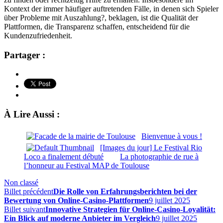
Kontext der immer häufiger auftretenden Fälle, in denen sich Spieler
über Probleme mit Auszahlung?, beklagen, ist die Qualität der
Plattformen, die Transparenz schaffen, entscheidend für die
Kundenzufriedenheit.
Partager :
À Lire Aussi :
Bienvenue à vous !
[Images du jour] Le Festival Rio
Loco a finalement débuté
La photographie de rue à
l’honneur au Festival MAP de Toulouse
Non classé
Billet précédent
Die Rolle von Erfahrungsberichten bei der
Bewertung von Online-Casino-Plattformen
9 juillet 2025
Billet suivant
Innovative Strategien für Online-Casino-Loyalität:
Ein Blick auf moderne Anbieter im Vergleich
9 juillet 2025