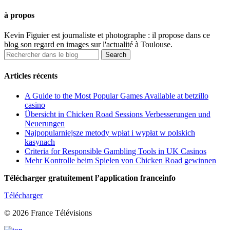
à propos
Kevin Figuier est journaliste et photographe : il propose dans ce
blog son regard en images sur l'actualité à Toulouse.
Articles récents
A Guide to the Most Popular Games Available at betzillo
casino
Übersicht in Chicken Road Sessions Verbesserungen und
Neuerungen
Najpopularniejsze metody wpłat i wypłat w polskich
kasynach
Criteria for Responsible Gambling Tools in UK Casinos
Mehr Kontrolle beim Spielen von Chicken Road gewinnen
Télécharger gratuitement l’application franceinfo
Télécharger
© 2026 France Télévisions