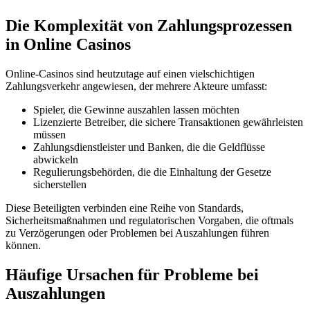
Die Komplexität von Zahlungsprozessen
in Online Casinos
Online-Casinos sind heutzutage auf einen vielschichtigen
Zahlungsverkehr angewiesen, der mehrere Akteure umfasst:
Spieler, die Gewinne auszahlen lassen möchten
Lizenzierte Betreiber, die sichere Transaktionen gewährleisten
müssen
Zahlungsdienstleister und Banken, die die Geldflüsse
abwickeln
Regulierungsbehörden, die die Einhaltung der Gesetze
sicherstellen
Diese Beteiligten verbinden eine Reihe von Standards,
Sicherheitsmaßnahmen und regulatorischen Vorgaben, die oftmals
zu Verzögerungen oder Problemen bei Auszahlungen führen
können.
Häufige Ursachen für Probleme bei
Auszahlungen