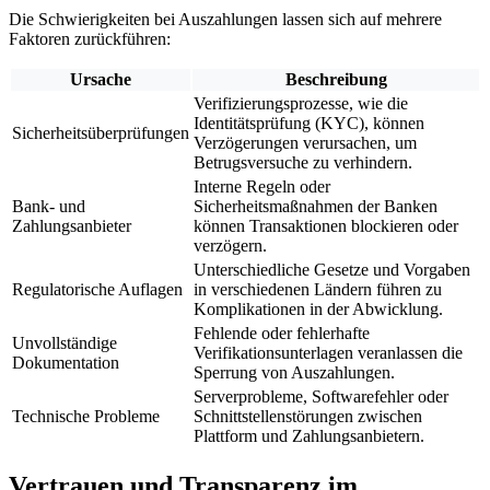
Die Schwierigkeiten bei Auszahlungen lassen sich auf mehrere
Faktoren zurückführen:
Ursache
Beschreibung
Verifizierungsprozesse, wie die
Identitätsprüfung (KYC), können
Sicherheitsüberprüfungen
Verzögerungen verursachen, um
Betrugsversuche zu verhindern.
Interne Regeln oder
Bank- und
Sicherheitsmaßnahmen der Banken
Zahlungsanbieter
können Transaktionen blockieren oder
verzögern.
Unterschiedliche Gesetze und Vorgaben
Regulatorische Auflagen
in verschiedenen Ländern führen zu
Komplikationen in der Abwicklung.
Fehlende oder fehlerhafte
Unvollständige
Verifikationsunterlagen veranlassen die
Dokumentation
Sperrung von Auszahlungen.
Serverprobleme, Softwarefehler oder
Technische Probleme
Schnittstellenstörungen zwischen
Plattform und Zahlungsanbietern.
Vertrauen und Transparenz im