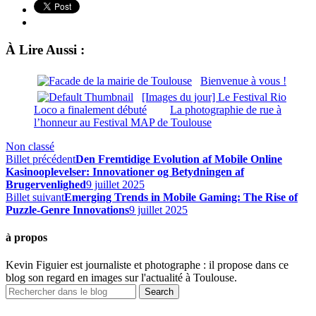
À Lire Aussi :
Bienvenue à vous !
[Images du jour] Le Festival Rio
Loco a finalement débuté
La photographie de rue à
l’honneur au Festival MAP de Toulouse
Non classé
Billet précédent
Den Fremtidige Evolution af Mobile Online
Kasinooplevelser: Innovationer og Betydningen af
Brugervenlighed
9 juillet 2025
Billet suivant
Emerging Trends in Mobile Gaming: The Rise of
Puzzle-Genre Innovations
9 juillet 2025
à propos
Kevin Figuier est journaliste et photographe : il propose dans ce
blog son regard en images sur l'actualité à Toulouse.