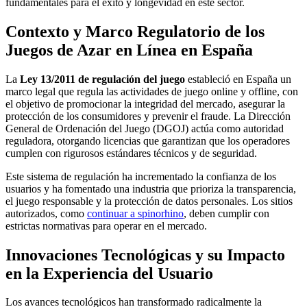
fundamentales para el éxito y longevidad en este sector.
Contexto y Marco Regulatorio de los
Juegos de Azar en Línea en España
La
Ley 13/2011 de regulación del juego
estableció en España un
marco legal que regula las actividades de juego online y offline, con
el objetivo de promocionar la integridad del mercado, asegurar la
protección de los consumidores y prevenir el fraude. La Dirección
General de Ordenación del Juego (DGOJ) actúa como autoridad
reguladora, otorgando licencias que garantizan que los operadores
cumplen con rigurosos estándares técnicos y de seguridad.
Este sistema de regulación ha incrementado la confianza de los
usuarios y ha fomentado una industria que prioriza la transparencia,
el juego responsable y la protección de datos personales. Los sitios
autorizados, como
continuar a spinorhino
, deben cumplir con
estrictas normativas para operar en el mercado.
Innovaciones Tecnológicas y su Impacto
en la Experiencia del Usuario
Los avances tecnológicos han transformado radicalmente la