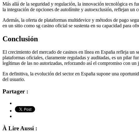
Más allá de la seguridad y regulación, la innovación tecnológica es f
la integración de opciones de autolímite y autoexclusión, reflejan un
Además, la oferta de plataformas multidevice y métodos de pago segur
en un sitio como sg casino oficial se sustenta en su capacidad para of
Conclusión
El crecimiento del mercado de casinos en línea en España refleja un se
plataformas oficiales, claramente reguladas y auditadas, es un pilar fu
legítimas de las no autorizadas, reforzando así el compromiso con un 
En definitiva, la evolución del sector en España supone una oportunida
del usuario.
Partager :
À Lire Aussi :