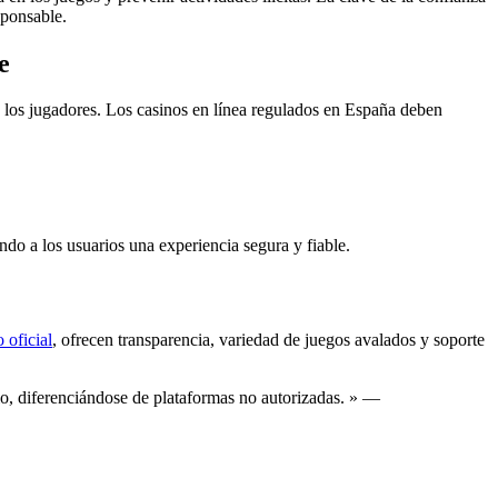
sponsable.
e
ra los jugadores. Los casinos en línea regulados en España deben
ndo a los usuarios una experiencia segura y fiable.
 oficial
, ofrecen transparencia, variedad de juegos avalados y soporte
rio, diferenciándose de plataformas no autorizadas. » —