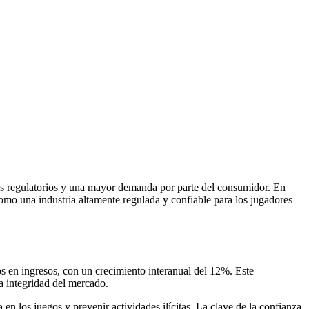
ios regulatorios y una mayor demanda por parte del consumidor. En
omo una industria altamente regulada y confiable para los jugadores
os
en ingresos, con un crecimiento interanual del 12%. Este
la integridad del mercado.
en los juegos y prevenir actividades ilícitas. La clave de la confianza