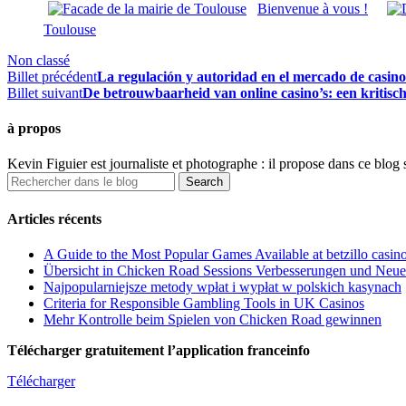
Bienvenue à vous !
Toulouse
Non classé
Billet précédent
La regulación y autoridad en el mercado de casinos
Billet suivant
De betrouwbaarheid van online casino’s: een kritisch
à propos
Kevin Figuier est journaliste et photographe : il propose dans ce blog 
Articles récents
A Guide to the Most Popular Games Available at betzillo casin
Übersicht in Chicken Road Sessions Verbesserungen und Neu
Najpopularniejsze metody wpłat i wypłat w polskich kasynach
Criteria for Responsible Gambling Tools in UK Casinos
Mehr Kontrolle beim Spielen von Chicken Road gewinnen
Télécharger gratuitement l’application franceinfo
Télécharger