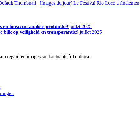
[Images du jour] Le Festival Rio Loco a finalemen
 en línea: un análisis profundo
9 juillet 2025
e blik op veiligheid en transparantie
9 juillet 2025
son regard en images sur l'actualité à Toulouse.
o
erungen