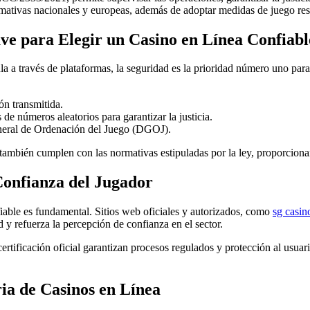
rmativas nacionales y europeas, además de adoptar medidas de juego re
ve para Elegir un Casino en Línea Confiabl
ula a través de plataformas, la seguridad es la prioridad número uno pa
ón transmitida.
de números aleatorios para garantizar la justicia.
eneral de Ordenación del Juego (DGOJ).
 también cumplen con las normativas estipuladas por la ley, proporciona
 Confianza del Jugador
fiable es fundamental. Sitios web oficiales y autorizados, como
sg casino
d y refuerza la percepción de confianza en el sector.
rtificación oficial garantizan procesos regulados y protección al usua
ria de Casinos en Línea