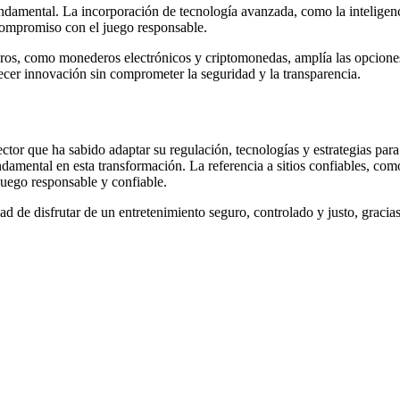
undamental. La incorporación de tecnología avanzada, como la inteligenc
 compromiso con el juego responsable.
os, como monederos electrónicos y criptomonedas, amplía las opciones y
recer innovación sin comprometer la seguridad y la transparencia.
ctor que ha sabido adaptar su regulación, tecnologías y estrategias para
ndamental en esta transformación. La referencia a sitios confiables, como
juego responsable y confiable.
d de disfrutar de un entretenimiento seguro, controlado y justo, gracias