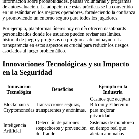
información sobre probabilidades, pausas voluntarias y programas
de autoevaluación. La adopción de estas prácticas se ha convertido
en un estándar en los mejores operadores, fortaleciendo la confianza
y promoviendo un entorno seguro para todos los jugadores.
Por ejemplo, plataformas líderes hoy en día ofrecen dashboards
personalizados donde los usuarios pueden revisar sus límites,
historial de juego y progresos en programas de autoayuda. La
transparencia en estos aspectos es crucial para reducir los riesgos
asociados al juego problemático.
Innovaciones Tecnológicas y su Impacto
en la Seguridad
Innovación
Ejemplo en la
Beneficios
Tecnológica
Industria
Casinos que aceptan
Blockchain y
Transacciones seguras,
Bitcoin y Ethereum
Cryptomonedas
transparentes y anónimas.
para mejorar
privacidad.
Detección de patrones
Sistemas de monitoreo
Inteligencia
sospechosos y prevención
en tiempo real que
Artificial
del fraude.
alertan anomalías.