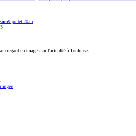
sino
9 juillet 2025
25
son regard en images sur l'actualité à Toulouse.
o
erungen