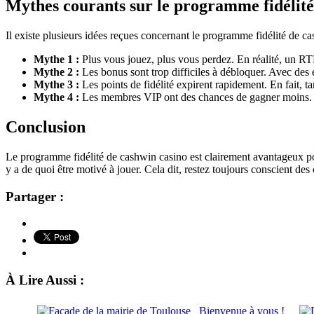
Mythes courants sur le programme fidélité
Il existe plusieurs idées reçues concernant le programme fidélité de c
Mythe 1 :
Plus vous jouez, plus vous perdez. En réalité, un R
Mythe 2 :
Les bonus sont trop difficiles à débloquer. Avec des
Mythe 3 :
Les points de fidélité expirent rapidement. En fait, t
Mythe 4 :
Les membres VIP ont des chances de gagner moins. L
Conclusion
Le programme fidélité de cashwin casino est clairement avantageux pou
y a de quoi être motivé à jouer. Cela dit, restez toujours conscient de
Partager :
À Lire Aussi :
Bienvenue à vous !