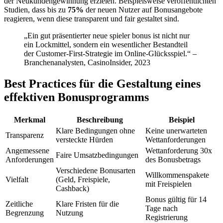
der Neukundengewinnung erzielen. Beispielsweise veröffentlichten
Studien, dass bis zu
75%
der neuen Nutzer auf Bonusangebote
reagieren, wenn diese transparent und fair gestaltet sind.
„Ein gut präsentierter neue spieler bonus ist nicht nur
ein Lockmittel, sondern ein wesentlicher Bestandteil
der Customer-First-Strategie im Online-Glücksspiel.“ –
Branchenanalysten, CasinoInsider, 2023
Best Practices für die Gestaltung eines
effektiven Bonusprogramms
Merkmal
Beschreibung
Beispiel
Klare Bedingungen ohne
Keine unerwarteten
Transparenz
versteckte Hürden
Wettanforderungen
Angemessene
Wettanforderung 30x
Faire Umsatzbedingungen
Anforderungen
des Bonusbetrags
Verschiedene Bonusarten
Willkommenspakete
Vielfalt
(Geld, Freispiele,
mit Freispielen
Cashback)
Bonus gültig für 14
Zeitliche
Klare Fristen für die
Tage nach
Begrenzung
Nutzung
Registrierung