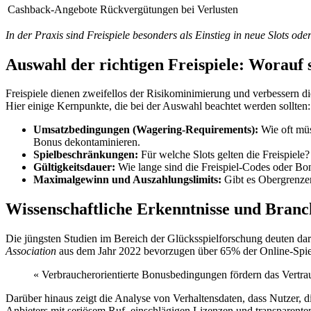
Cashback-Angebote
Rückvergütungen bei Verlusten
In der Praxis sind Freispiele besonders als Einstieg in neue Slots od
Auswahl der richtigen Freispiele: Worauf s
Freispiele dienen zweifellos der Risikominimierung und verbessern d
Hier einige Kernpunkte, die bei der Auswahl beachtet werden sollten:
Umsatzbedingungen (Wagering-Requirements):
Wie oft müs
Bonus dekontaminieren.
Spielbeschränkungen:
Für welche Slots gelten die Freispiele
Gültigkeitsdauer:
Wie lange sind die Freispiel-Codes oder Bo
Maximalgewinn und Auszahlungslimits:
Gibt es Obergrenzen
Wissenschaftliche Erkenntnisse und Branc
Die jüngsten Studien im Bereich der Glücksspielforschung deuten dara
Association
aus dem Jahr 2022 bevorzugen über 65% der Online-Spiele
« Verbraucherorientierte Bonusbedingungen fördern das Vertra
Darüber hinaus zeigt die Analyse von Verhaltensdaten, dass Nutzer, die
Anbieters mit seriösem Ruf, einschlägigen Lizenzen und transparenten