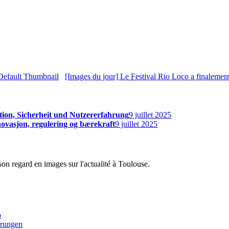
[Images du jour] Le Festival Rio Loco a finalemen
ion, Sicherheit und Nutzererfahrung
9 juillet 2025
novasjon, regulering og bærekraft
9 juillet 2025
son regard en images sur l'actualité à Toulouse.
o
erungen