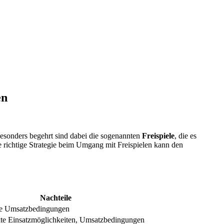
en
esonders begehrt sind dabei die sogenannten
Freispiele
, die es
e richtige Strategie beim Umgang mit Freispielen kann den
Nachteile
te Umsatzbedingungen
te Einsatzmöglichkeiten, Umsatzbedingungen