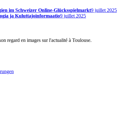
ien im Schweizer Online-Glücksspielmarkt
9 juillet 2025
ogia ja Kuluttajoinformaatio
9 juillet 2025
son regard en images sur l'actualité à Toulouse.
erungen