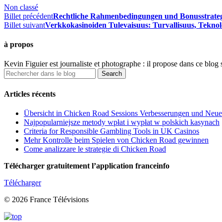
Non classé
Billet précédent
Rechtliche Rahmenbedingungen und Bonusstrateg
Billet suivant
Verkkokasinoiden Tulevaisuus: Turvallisuus, Teknol
à propos
Kevin Figuier est journaliste et photographe : il propose dans ce blog 
Articles récents
Übersicht in Chicken Road Sessions Verbesserungen und Neu
Najpopularniejsze metody wpłat i wypłat w polskich kasynach
Criteria for Responsible Gambling Tools in UK Casinos
Mehr Kontrolle beim Spielen von Chicken Road gewinnen
Come analizzare le strategie di Chicken Road
Télécharger gratuitement l’application franceinfo
Télécharger
© 2026 France Télévisions