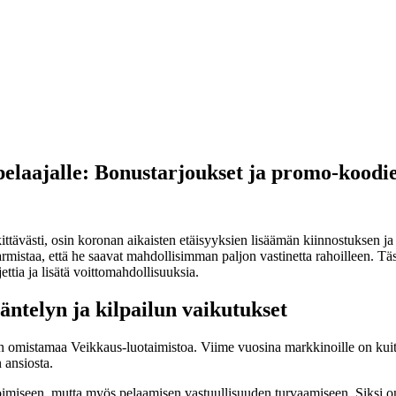
opelaajalle: Bonustarjoukset ja promo-kood
västi, osin koronan aikaisten etäisyyksien lisäämän kiinnostuksen ja 
rmistaa, että he saavat mahdollisimman paljon vastinetta rahoilleen. Täs
ttia ja lisätä voittomahdollisuuksia.
telyn ja kilpailun vaikutukset
 omistamaa Veikkaus-luotaimistoa. Viime vuosina markkinoille on kuitenkin
 ansiosta.
miseen, mutta myös pelaamisen vastuullisuuden turvaamiseen. Siksi on tä