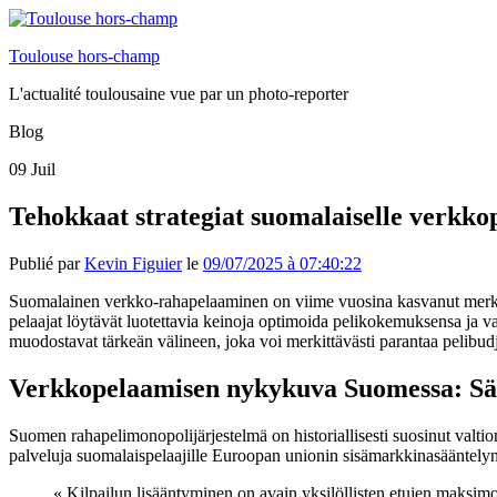
Toulouse hors-champ
L'actualité toulousaine vue par un photo-reporter
Blog
09
Juil
Tehokkaat strategiat suomalaiselle verkk
Publié par
Kevin Figuier
le
09/07/2025 à 07:40:22
Suomalainen verkko-rahapelaaminen on viime vuosina kasvanut merkittä
pelaajat löytävät luotettavia keinoja optimoida pelikokemuksensa ja va
muodostavat tärkeän välineen, joka voi merkittävästi parantaa pelibudje
Verkkopelaamisen nykykuva Suomessa: Sään
Suomen rahapelimonopolijärjestelmä on historiallisesti suosinut valtion
palveluja suomalaispelaajille Euroopan unionin sisämarkkinasääntelyn
« Kilpailun lisääntyminen on avain yksilöllisten etujen maksimoi