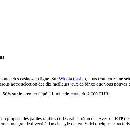
no
e monde des casinos en ligne. Sur
Winota Casino
, vous trouverez une sél
essous notre sélection des dix meilleurs jeux de bingo que vous pouvez 
50% sur le premier dépôt | Limite de retrait de 2 000 EUR.
jeu propose des parties rapides et des gains fréquents. Avec un RTP de
rmet une grande diversité dans le style de jeu. Voici quelques caractéris