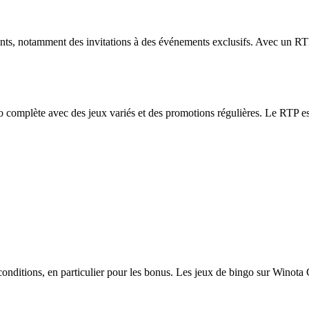
ents, notamment des invitations à des événements exclusifs. Avec un R
o complète avec des jeux variés et des promotions régulières. Le RTP e
 conditions, en particulier pour les bonus. Les jeux de bingo sur Winota 