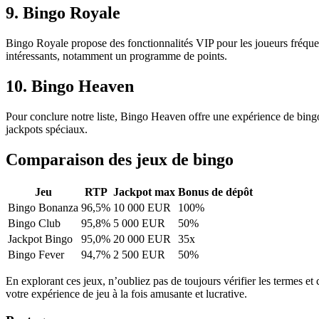
9. Bingo Royale
Bingo Royale propose des fonctionnalités VIP pour les joueurs fréqu
intéressants, notamment un programme de points.
10. Bingo Heaven
Pour conclure notre liste, Bingo Heaven offre une expérience de bing
jackpots spéciaux.
Comparaison des jeux de bingo
Jeu
RTP
Jackpot max
Bonus de dépôt
Bingo Bonanza
96,5%
10 000 EUR
100%
Bingo Club
95,8%
5 000 EUR
50%
Jackpot Bingo
95,0%
20 000 EUR
35x
Bingo Fever
94,7%
2 500 EUR
50%
En explorant ces jeux, n’oubliez pas de toujours vérifier les termes et
votre expérience de jeu à la fois amusante et lucrative.