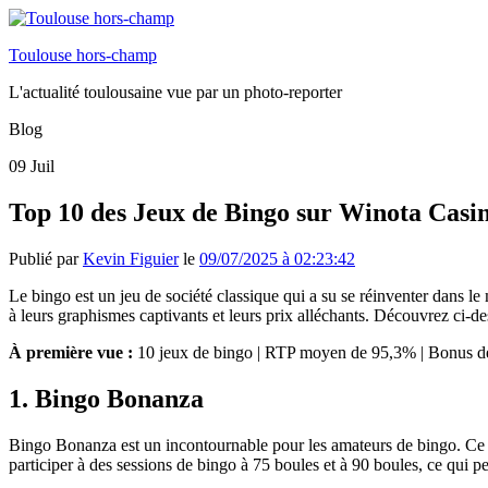
Toulouse hors-champ
L'actualité toulousaine vue par un photo-reporter
Blog
09
Juil
Top 10 des Jeux de Bingo sur Winota Casi
Publié par
Kevin Figuier
le
09/07/2025 à 02:23:42
Le bingo est un jeu de société classique qui a su se réinventer dans l
à leurs graphismes captivants et leurs prix alléchants. Découvrez ci-d
À première vue :
10 jeux de bingo | RTP moyen de 95,3% | Bonus de 
1. Bingo Bonanza
Bingo Bonanza est un incontournable pour les amateurs de bingo. Ce 
participer à des sessions de bingo à 75 boules et à 90 boules, ce qui pe