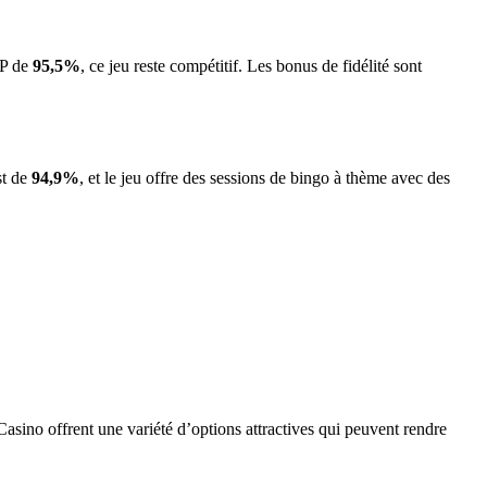
TP de
95,5%
, ce jeu reste compétitif. Les bonus de fidélité sont
st de
94,9%
, et le jeu offre des sessions de bingo à thème avec des
Casino offrent une variété d’options attractives qui peuvent rendre