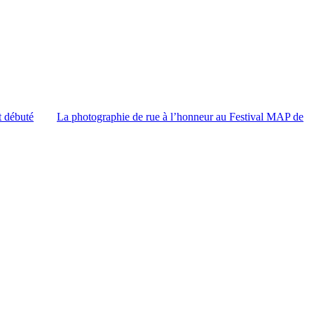
t débuté
La photographie de rue à l’honneur au Festival MAP de