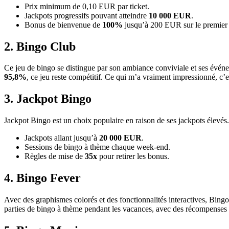
Prix minimum de 0,10 EUR par ticket.
Jackpots progressifs pouvant atteindre
10 000 EUR
.
Bonus de bienvenue de
100%
jusqu’à 200 EUR sur le premier 
2. Bingo Club
Ce jeu de bingo se distingue par son ambiance conviviale et ses évé
95,8%
, ce jeu reste compétitif. Ce qui m’a vraiment impressionné, c’e
3. Jackpot Bingo
Jackpot Bingo est un choix populaire en raison de ses jackpots élevés. 
Jackpots allant jusqu’à
20 000 EUR
.
Sessions de bingo à thème chaque week-end.
Règles de mise de
35x
pour retirer les bonus.
4. Bingo Fever
Avec des graphismes colorés et des fonctionnalités interactives, Bing
parties de bingo à thème pendant les vacances, avec des récompenses 