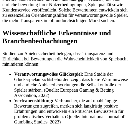
ehrliche bewertung ihrer Nutzerbedingungen, Spielqualität sowie
Kundenservice veröffentlicht. Solche Bewertungen entwickeln sich
zu essenziellen Orientierungshilfen für verantwortungsvolle Spieler,
die mehr Transparenz im oft undurchsichtigen Markt suchen.
Wissenschaftliche Erkenntnisse und
Branchenbeobachtungen
Studien zur Spielersicherheit belegen, dass Transparenz und
Ehrlichkeit bei Bewertungen die Wahrscheinlichkeit von Spielsucht
minimieren können:
Verantwortungsvolles Glücksspiel:
Eine Studie der
Glücksspielaufsichtsbehörden zeigt, dass klare Warnhinweise
und ehrliche Anbieterbewertungen die Selbstkontrolle der
Spieler stärken. (Quelle: European Gaming & Betting
Association, 2022)
Vertrauensbildung:
Verbraucher, die auf unabhängige
Bewertungen zugreifen, merken sich langfristig positive
Erfahrungen und entwickeln ein kritisches Bewusstsein für
problematisches Verhalten. (Quelle: International Journal of
Gambling Studies, 2023)