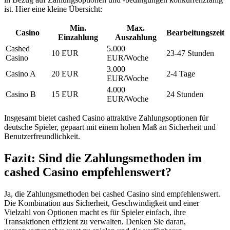
ist. Hier eine kleine Übersicht:
Min.
Max.
Casino
Bearbeitungszeit
Einzahlung
Auszahlung
Cashed
5.000
10 EUR
23-47 Stunden
Casino
EUR/Woche
3.000
Casino A
20 EUR
2-4 Tage
EUR/Woche
4.000
Casino B
15 EUR
24 Stunden
EUR/Woche
Insgesamt bietet cashed Casino attraktive Zahlungsoptionen für
deutsche Spieler, gepaart mit einem hohen Maß an Sicherheit und
Benutzerfreundlichkeit.
Fazit: Sind die Zahlungsmethoden im
cashed Casino empfehlenswert?
Ja, die Zahlungsmethoden bei cashed Casino sind empfehlenswert.
Die Kombination aus Sicherheit, Geschwindigkeit und einer
Vielzahl von Optionen macht es für Spieler einfach, ihre
Transaktionen effizient zu verwalten. Denken Sie daran,