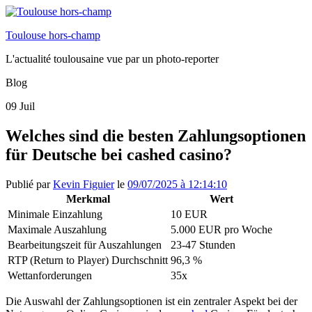
Toulouse hors-champ
L'actualité toulousaine vue par un photo-reporter
Blog
09
Juil
Welches sind die besten Zahlungsoptionen
für Deutsche bei cashed casino?
Publié par
Kevin Figuier
le
09/07/2025 à 12:14:10
Merkmal
Wert
Minimale Einzahlung
10 EUR
Maximale Auszahlung
5.000 EUR pro Woche
Bearbeitungszeit für Auszahlungen
23-47 Stunden
RTP (Return to Player) Durchschnitt
96,3 %
Wettanforderungen
35x
Die Auswahl der Zahlungsoptionen ist ein zentraler Aspekt bei der