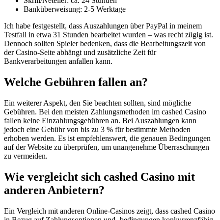
Skrill/Neteller: ca. 24 Stunden
Banküberweisung: 2-5 Werktage
Ich habe festgestellt, dass Auszahlungen über PayPal in meinem
Testfall in etwa 31 Stunden bearbeitet wurden – was recht zügig ist.
Dennoch sollten Spieler bedenken, dass die Bearbeitungszeit von
der Casino-Seite abhängt und zusätzliche Zeit für
Bankverarbeitungen anfallen kann.
Welche Gebühren fallen an?
Ein weiterer Aspekt, den Sie beachten sollten, sind mögliche
Gebühren. Bei den meisten Zahlungsmethoden im cashed Casino
fallen keine Einzahlungsgebühren an. Bei Auszahlungen kann
jedoch eine Gebühr von bis zu 3 % für bestimmte Methoden
erhoben werden. Es ist empfehlenswert, die genauen Bedingungen
auf der Website zu überprüfen, um unangenehme Überraschungen
zu vermeiden.
Wie vergleicht sich cashed Casino mit
anderen Anbietern?
Ein Vergleich mit anderen Online-Casinos zeigt, dass cashed Casino
in Bezug auf Zahlungsoptionen und -bedingungen konkurrenzfähig