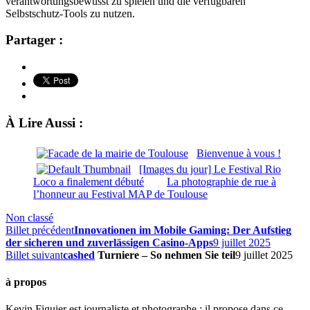
verantwortungsbewusst zu spielen und die verfügbaren
Selbstschutz-Tools zu nutzen.
Partager :
À Lire Aussi :
Bienvenue à vous !
[Images du jour] Le Festival Rio
Loco a finalement débuté
La photographie de rue à
l’honneur au Festival MAP de Toulouse
Non classé
Billet précédent
Innovationen im Mobile Gaming: Der Aufstieg
der sicheren und zuverlässigen Casino-Apps
9 juillet 2025
Billet suivant
cashed
Turniere – So nehmen Sie teil
9 juillet 2025
à propos
Kevin Figuier est journaliste et photographe : il propose dans ce