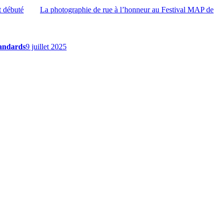
t débuté
La photographie de rue à l’honneur au Festival MAP de
tandards
9 juillet 2025