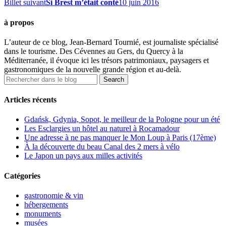
Billet suivant
Si Brest m’était conté
10 juin 2016
à propos
L’auteur de ce blog, Jean-Bernard Tournié, est journaliste spécialisé
dans le tourisme. Des Cévennes au Gers, du Quercy à la
Méditerranée, il évoque ici les trésors patrimoniaux, paysagers et
gastronomiques de la nouvelle grande région et au-delà.
Articles récents
Gdańsk, Gdynia, Sopot, le meilleur de la Pologne pour un été
Les Esclargies un hôtel au naturel à Rocamadour
Une adresse à ne pas manquer le Mon Loup à Paris (17ème)
À la découverte du beau Canal des 2 mers à vélo
Le Japon un pays aux milles activités
Catégories
gastronomie & vin
hébergements
monuments
musées