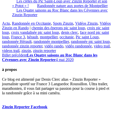
Les crêtes du Pic Saint-Loup avec Zinzin Reporter et son
« Potot » !
Randonnée nature aux portes de Montpellier
Les Quatre saisons au Roc Blanc dans les Cévennes avec
Zinzin Reporter
Actu
,
Randonnée en Occitanie
,
Spots Zinzin
,
Vidéos Zinzin
,
Vidéos
Zinzin en Rando
|
chemin des éperons pic saint loup
,
croix pic saint
loup
,
croix vandalisée pic saint loup
,
denis clerc
,
face nord pic saint
loup
,
France 3
,
hérault
,
montpellier
,
occitanie
,
Pic saint Loup
,
randonnée Hérault
,
randonnée montpellier
,
randonnée pic saint loup
,
randonnée zinzin reporter
,
vidéo rando
,
vidéo randonnée
,
video trail
,
videos trail
,
zinzin
,
zinzin reporter
Billet précédent
Les Quatre saisons au Roc Blanc dans les
Cévennes avec Zinzin Reporter
4 mai 2020
à propos
Ce blog est alimenté par Denis Clerc alias « Zinzin Reporter »
journaliste sportif sur France 3 Languedoc Roussillon. Ultra trailer,
marathonien, il vous fait partager sa passion pour la course à pied et
la randonnée grâce à sa mini caméra.
Zinzin Reporter Facebook