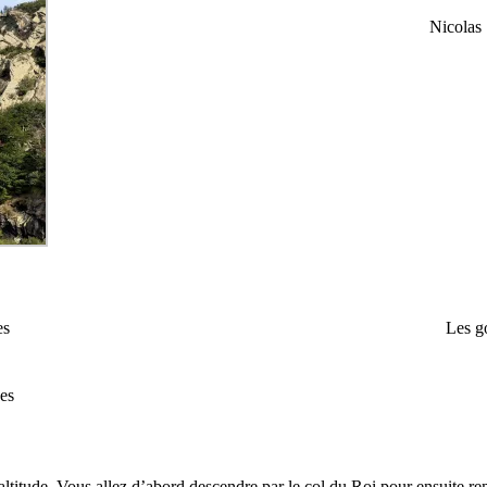
Nicolas 
es
Les g
ges
’altitude. Vous allez d’abord descendre par le col du Roi pour ensuite 