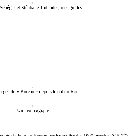
Sénégas et Stéphane Tailhades, mes guides
orges du « Bureau » depuis le col du Roi
Un lieu magique
remonter le long du Bureau par les sentier des 1000 marches (GR 77).