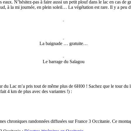
s eaux. N’hésitez-pas à faire aussi un petit plouf dans le lac en cas de g
haud, à la mi journée, en plein soleil… La végétation est rare. Il y a peu
La baignade … gratuite…
Le barrage du Salagou
tour du Lac m’a pris tout de même plus de 6H00 !
Sachez que le tour du l
ait 4 km de plus avec des variantes !) :
mes chroniques randonnées diffusées sur France 3 Occitanie. Ce montag