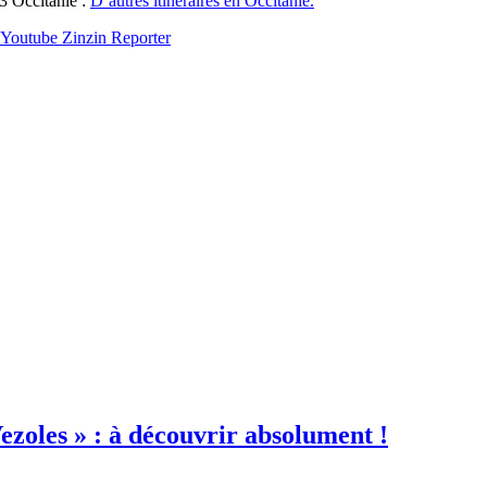
3 Occitanie :
D’autres itinéraires en Occitanie.
Youtube Zinzin Reporter
ezoles » : à découvrir absolument !