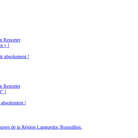
n Reporter
t » !
ir absolument !
n Reporter
t" !
r absolument !
courses de la Région Languedoc Roussillon.