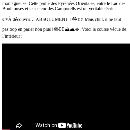
montagneuse. Cette partie des Pyrénées Orientales, entre le Lac des
Bouillouses et le secteur des Camporells est un véritable écrin.
👉À découvrir… ABSOLUMENT ! 🤩 👉 Mais chut, il ne faut
pas trop en parler non plus !😂🤦‍♂️⛰🏔🍀. Voici la course vécue de
l’intérieur :