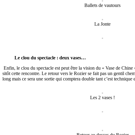
Ballets de vautours
La Jonte
Le clou du spectacle : deux vases…
Enfin, le clou du spectacle est peut être la vision du « Vase de Chi
sitôt cette rencontre.
Le retour vers le Rozier se fait pas un gentil chem
long mais ce sera une sortie qui comptera double tant c’est technique
Les 2 vases !
Retour au dessus du Rozier