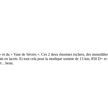
ne » et du « Vase de Sèvres ». Ces 2 deux énormes rochers, des monolith
in en lacets.
Et tout cela pour la modique somme de 13 km, 850 D+ et
 et…beau.