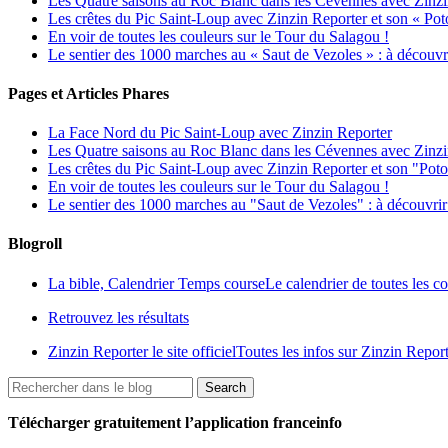
Les Quatre saisons au Roc Blanc dans les Cévennes avec Zinzi
Les crêtes du Pic Saint-Loup avec Zinzin Reporter et son « Poto
En voir de toutes les couleurs sur le Tour du Salagou !
Le sentier des 1000 marches au « Saut de Vezoles » : à découvr
Pages et Articles Phares
La Face Nord du Pic Saint-Loup avec Zinzin Reporter
Les Quatre saisons au Roc Blanc dans les Cévennes avec Zinzi
Les crêtes du Pic Saint-Loup avec Zinzin Reporter et son "Poto
En voir de toutes les couleurs sur le Tour du Salagou !
Le sentier des 1000 marches au "Saut de Vezoles" : à découvri
Blogroll
La bible, Calendrier Temps course
Le calendrier de toutes les 
Retrouvez les résultats
Zinzin Reporter le site officiel
Toutes les infos sur Zinzin Repor
Télécharger gratuitement l’application franceinfo