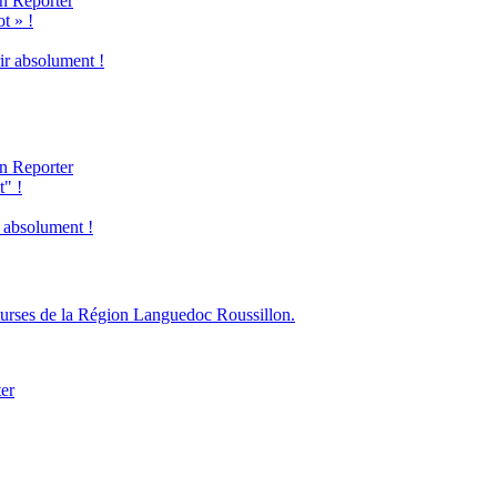
n Reporter
t » !
ir absolument !
n Reporter
t" !
r absolument !
courses de la Région Languedoc Roussillon.
ter