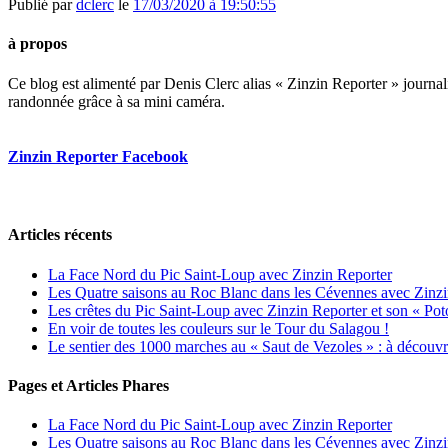
Publié par
dclerc
le
17/03/2020 à 19:50:55
à propos
Ce blog est alimenté par Denis Clerc alias « Zinzin Reporter » journali
randonnée grâce à sa mini caméra.
Zinzin Reporter Facebook
Articles récents
La Face Nord du Pic Saint-Loup avec Zinzin Reporter
Les Quatre saisons au Roc Blanc dans les Cévennes avec Zinzi
Les crêtes du Pic Saint-Loup avec Zinzin Reporter et son « Poto
En voir de toutes les couleurs sur le Tour du Salagou !
Le sentier des 1000 marches au « Saut de Vezoles » : à découvr
Pages et Articles Phares
La Face Nord du Pic Saint-Loup avec Zinzin Reporter
Les Quatre saisons au Roc Blanc dans les Cévennes avec Zinzi