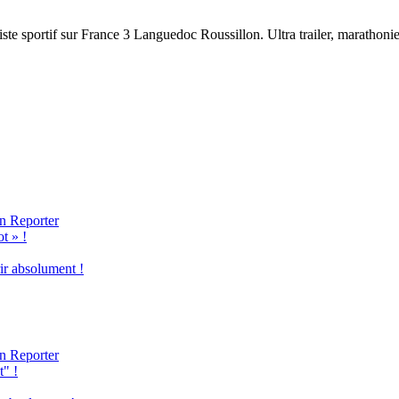
ste sportif sur France 3 Languedoc Roussillon. Ultra trailer, marathonien,
n Reporter
t » !
ir absolument !
n Reporter
t" !