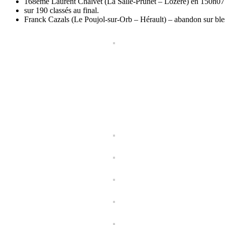
168ème Laurent Chalvet (La Salle-Prunet – Lozère) en 150h07
sur 190 classés au final.
Franck Cazals (Le Poujol-sur-Orb – Hérault) – abandon sur ble