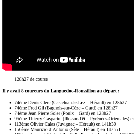
128h27 de course
Il y avait 8 coureurs du Languedoc-Roussillon au départ :
74ème Denis Clerc (Castelnau-le-Lez – Hérault) en 128h27
74ème Fred Gil (Bagnols-sur-Cèze – Gard) en 128h27
74ème Jean-Pierre Soler (Poulx – Gard) en 128h27
95ème Thierry Gasparini (Ille-sur-Têt – Pyrénées-Orientales) 
113ème Olivier Calas (Juvignac – Hérault) en 141h30
156ème Maurizio d’Antonio (Sète – Hérault) en 147h51