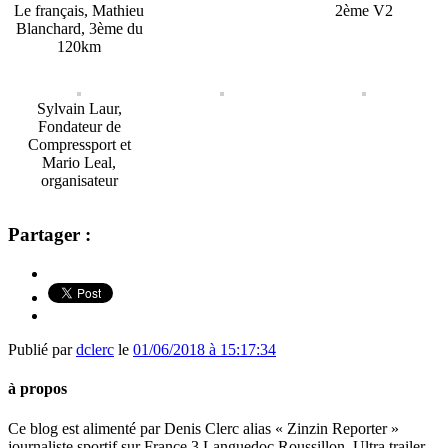
Le français, Mathieu
2ème V2
Blanchard, 3ème du
120km
Sylvain Laur,
Fondateur de
Compressport et
Mario Leal,
organisateur
Partager :
Publié par
dclerc
le
01/06/2018 à 15:17:34
à propos
Ce blog est alimenté par Denis Clerc alias « Zinzin Reporter »
journaliste sportif sur France 3 Languedoc Roussillon. Ultra trailer,