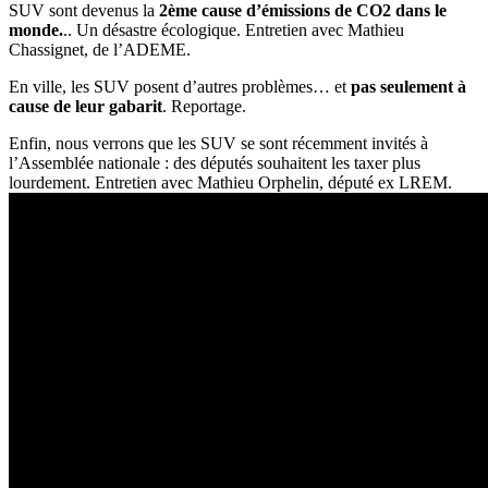
SUV sont devenus la
2ème cause d’émissions de CO2 dans le
monde.
.. Un désastre écologique. Entretien avec Mathieu
Chassignet, de l’ADEME.
En ville, les SUV posent d’autres problèmes… et
pas seulement à
cause de leur gabarit
. Reportage.
Enfin, nous verrons que les SUV se sont récemment invités à
l’Assemblée nationale : des députés souhaitent les taxer plus
lourdement. Entretien avec Mathieu Orphelin, député ex LREM.