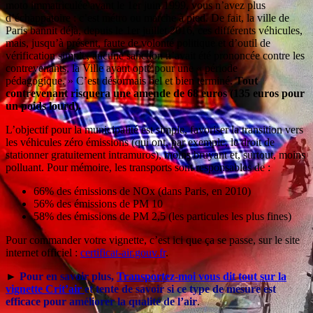
moto immatriculée avant le 1er juin 1999, vous n’avez plus
d’échappatoire : c’est métro ou marche à pied. De fait, la ville de
Paris bannit déjà, depuis le 1er juillet 2016, ces différents véhicules,
mais, jusqu’à présent, faute de volonté politique et d’outil de
vérification simple, aucune sanction n’avait été prononcée contre les
contrevenants, la Ville ayant opté pour une « période
pédagogique. » C’est désormais bel et bien terminé.
Tout
contrevenant risquera une amende de 68 euros (135 euros pour
un poids lourd).
L’objectif pour la municipalité est simple, favoriser la transition vers
les véhicules zéro émissions (qui ont, par exemple, le droit de
stationner gratuitement intramuros), moins bruyant et, surtout, moins
polluant. Pour mémoire, les transports sont responsables de :
66% des émissions de NOx (dans Paris, en 2010)
56% des émissions de PM 10
58% des émissions de PM 2,5 (les particules les plus fines)
Pour commander votre vignette, c’est ici que ça se passe, sur le site
internet officiel :
certificat-air.gouv.fr
.
►
Pour en savoir plus,
Transportez-moi vous dit tout sur la
vignette Crit’air
et tente de savoir si ce type de mesure est
efficace pour améliorer la qualité de l’air
.