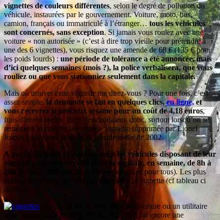
vignettes de couleurs différentes
, selon le degré de pollution du
véhicule, instaurées par le gouvernement. Voiture, moto, bus,
camion, français ou immatriculé à l’étranger…
tous les véhicules
sont concernés, sans exception
.
Si jamais vous roulez avec une
voiture « non autorisée » (c’est à dire trop vieille pour prétendre à
une des 6 vignettes), vous risquez une amende de 68 € (135 € pour
les poids lourds) :
une période de tolérance a été annoncée, mais
d’ici quelques semaines (mois ?), la police verbalisera, que vous
rouliez ou que vous stationniez seulement dans la capitale.
Mais où trouver cette vignette me direz-vous ? Pour une fois, c’est
assez simple,
la demande se fait en quelques clics,
en ligne,
et
vous recevrez le précieux sésame pour un coût de 4,18 euros
,
frais d’envoi inclus. Rien de scandaleux donc, surtout lorsqu’on se
remémore le coût de la – vraie – vignette supprimée par Lionel
Jospin à quelques mois de la présidentielle de 2002.
A partir du lundi 16 janvier, seuls les véhicules disposant de leur
vignette pourront circuler dans la capitale, en semaine, de 8h à
20h
(le week-end, pollution libre et autorisée pour tous). Les plus
polluants, en effet, ne sont pas éligibles à la vignette (cf tableau ci
dessous).
Autrement dit, si vous avez une voiture ou un utilitaire
léger immatriculé avant le 1er janvier 1997, ou encore une