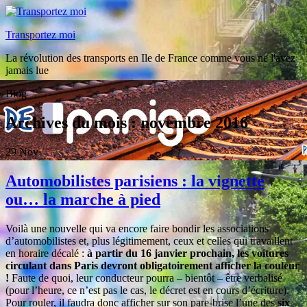
Transportez moi
La révolution des transports en Ile de France comme vous ne l'avez
jamais lue
Blog
Archives du mois :
novembre 2016
29
Nov
Automobilistes parisiens : la vignette
ou… la marche à pied
Voilà une nouvelle qui va encore faire bondir les associations
d’automobilistes et, plus légitimement, ceux et celles qui travaillent
en horaire décalé :
à partir du 16 janvier prochain, les voitures
circulant dans Paris devront obligatoirement afficher la couleur
!
Faute de quoi, leur conducteur pourra – bientôt – être verbalisé
(pour l’heure, ce n’est pas le cas, le décret est en cours d’écriture).
Pour rouler, il faudra donc afficher sur son pare-brise l’une des
six