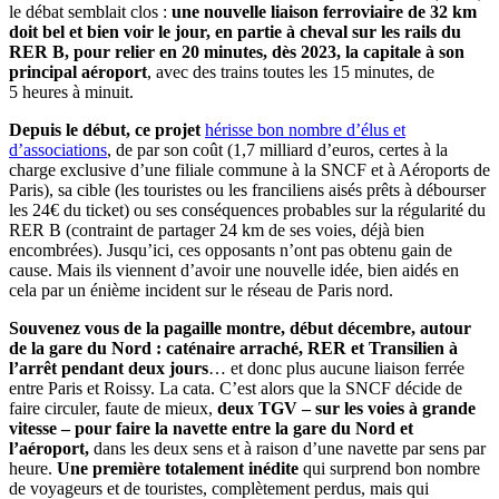
le débat semblait clos :
une nouvelle liaison ferroviaire de 32 km
doit bel et bien voir le jour, en partie à cheval sur les rails du
RER B, pour relier en 20 minutes, dès 2023, la capitale à son
principal aéroport
, avec des trains toutes les 15 minutes, de
5 heures à minuit.
Depuis le début, ce projet
hérisse bon nombre d’élus et
d’associations
, de par son coût (1,7 milliard d’euros, certes à la
charge exclusive d’une filiale commune à la SNCF et à Aéroports de
Paris), sa cible (les touristes ou les franciliens aisés prêts à débourser
les 24€ du ticket) ou ses conséquences probables sur la régularité du
RER B (contraint de partager 24 km de ses voies, déjà bien
encombrées). Jusqu’ici, ces opposants n’ont pas obtenu gain de
cause. Mais ils viennent d’avoir une nouvelle idée, bien aidés en
cela par un énième incident sur le réseau de Paris nord.
Souvenez vous de la pagaille montre, début décembre, autour
de la gare du Nord : caténaire arraché, RER et Transilien à
l’arrêt pendant deux jours
… et donc plus aucune liaison ferrée
entre Paris et Roissy. La cata. C’est alors que la SNCF décide de
faire circuler, faute de mieux,
deux TGV – sur les voies à grande
vitesse – pour faire la navette entre la gare du Nord et
l’aéroport,
dans les deux sens et à raison d’une navette par sens par
heure.
Une première totalement inédite
qui surprend bon nombre
de voyageurs et de touristes, complètement perdus, mais qui