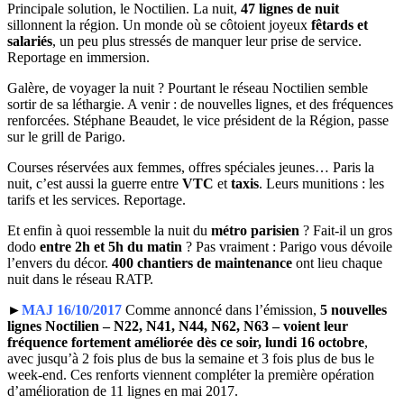
Principale solution, le Noctilien. La nuit,
47 lignes de nuit
sillonnent la région. Un monde où se côtoient joyeux
fêtards et
salariés
, un peu plus stressés de manquer leur prise de service.
Reportage en immersion.
Galère, de voyager la nuit ? Pourtant le réseau Noctilien semble
sortir de sa léthargie. A venir : de nouvelles lignes, et des fréquences
renforcées. Stéphane Beaudet, le vice président de la Région, passe
sur le grill de Parigo.
Courses réservées aux femmes, offres spéciales jeunes… Paris la
nuit, c’est aussi la guerre entre
VTC
et
taxis
. Leurs munitions : les
tarifs et les services. Reportage.
Et enfin à quoi ressemble la nuit du
métro parisien
? Fait-il un gros
dodo
entre 2h et 5h du matin
? Pas vraiment : Parigo vous dévoile
l’envers du décor.
400 chantiers de maintenance
ont lieu chaque
nuit dans le réseau RATP.
►
MAJ 16/10/2017
Comme annoncé dans l’émission,
5 nouvelles
lignes Noctilien – N22, N41, N44, N62, N63 – voient leur
fréquence fortement améliorée dès ce soir, lundi 16 octobre
,
avec jusqu’à 2 fois plus de bus la semaine et 3 fois plus de bus le
week-end. Ces renforts viennent compléter la première opération
d’amélioration de 11 lignes en mai 2017.