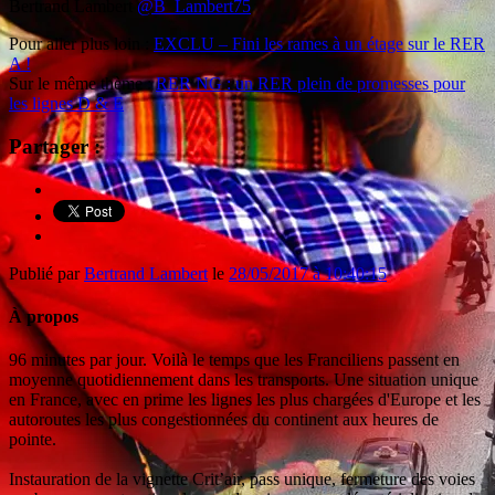
Bertrand Lambert
@B_Lambert75
Pour aller plus loin :
EXCLU – Fini les rames à un étage sur le RER
A !
Sur le même thème :
RER NG : un RER plein de promesses pour
les lignes D & E
Partager :
Publié par
Bertrand Lambert
le
28/05/2017 à 10:40:15
À propos
96 minutes par jour. Voilà le temps que les Franciliens passent en
moyenne quotidiennement dans les transports. Une situation unique
en France, avec en prime les lignes les plus chargées d'Europe et les
autoroutes les plus congestionnées du continent aux heures de
pointe.
Instauration de la vignette Crit’air, pass unique, fermeture des voies