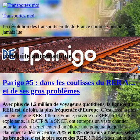
Transportez moi
La révolution des transports en Ile de France comme vous ne l'avez
jamais lue
Blog
conduite automatique
28
Mai
Parigo #5 : dans les coulisses du RER A…
et de ses gros problèmes
Avec plus de 1,2 million de voyageurs quotidiens, la ligne A du
RER est, de loin, la plus fréquentée d’Europe.
C’est aussi la plus
ancienne ligne RER d’Ile-de-France, ouverte en RER en 1977. Ses
exploitants, la RATP & la SNCF, ont entrepris un vaste chantier
pour la moderniser et tenter d’améliorer une ponctualité qui laisse
clairement à désirer :
entre 70% et 83% de trains à l’heure, selon
les branches, c’est le pire score des RER !
Fidèle à ses habitudes,