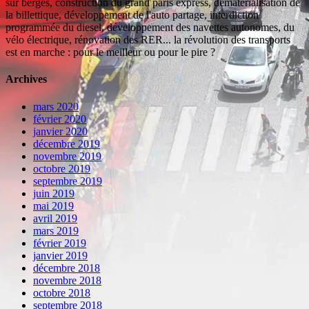
sur berges, construction du grand paris express, dématérialisation de
la billettique, développement de l'auto partage, interdiction
programmée du diesel, développement des navettes autonomes, du
vélo électrique, rénovation des RER... la révolution des transports
est en marche : pour le meilleur ou pour le pire ?
Archives
mars 2020
février 2020
janvier 2020
décembre 2019
novembre 2019
octobre 2019
septembre 2019
juin 2019
mai 2019
avril 2019
mars 2019
février 2019
janvier 2019
décembre 2018
novembre 2018
octobre 2018
septembre 2018