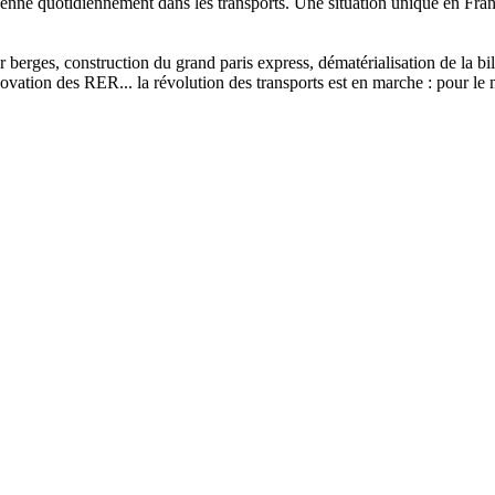
enne quotidiennement dans les transports. Une situation unique en Franc
sur berges, construction du grand paris express, dématérialisation de la 
vation des RER... la révolution des transports est en marche : pour le m