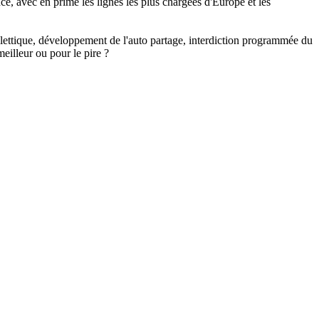
e, avec en prime les lignes les plus chargées d'Europe et les
billettique, développement de l'auto partage, interdiction programmée du
eilleur ou pour le pire ?