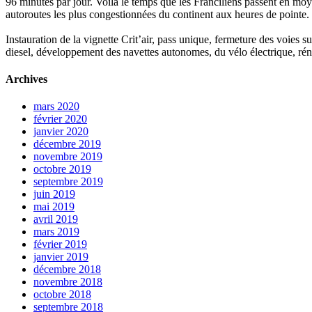
96 minutes par jour. Voilà le temps que les Franciliens passent en moy
autoroutes les plus congestionnées du continent aux heures de pointe.
Instauration de la vignette Crit’air, pass unique, fermeture des voies 
diesel, développement des navettes autonomes, du vélo électrique, réno
Archives
mars 2020
février 2020
janvier 2020
décembre 2019
novembre 2019
octobre 2019
septembre 2019
juin 2019
mai 2019
avril 2019
mars 2019
février 2019
janvier 2019
décembre 2018
novembre 2018
octobre 2018
septembre 2018