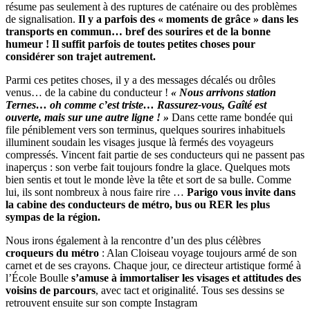
résume pas seulement à des ruptures de caténaire ou des problèmes
de signalisation.
Il y a parfois des « moments de grâce » dans les
transports en commun… bref des sourires et de la bonne
humeur ! Il suffit parfois de toutes petites choses pour
considérer son trajet autrement.
Parmi ces petites choses, il y a des messages décalés ou drôles
venus… de la cabine du conducteur !
« Nous arrivons station
Ternes… oh comme c’est triste… Rassurez-vous, Gaîté est
ouverte, mais sur une autre ligne ! »
Dans cette rame bondée qui
file péniblement vers son terminus, quelques sourires inhabituels
illuminent soudain les visages jusque là fermés des voyageurs
compressés. Vincent fait partie de ses conducteurs qui ne passent pas
inaperçus : son verbe fait toujours fondre la glace. Quelques mots
bien sentis et tout le monde lève la tête et sort de sa bulle. Comme
lui, ils sont nombreux à nous faire rire …
Parigo vous invite dans
la cabine des conducteurs de métro, bus ou RER les plus
sympas de la région.
Nous irons également à la rencontre d’un des plus célèbres
croqueurs du métro
: Alan Cloiseau voyage toujours armé de son
carnet et de ses crayons. Chaque jour, c
e directeur artistique formé à
l’École Boulle
s’amuse à immortaliser les visages et attitudes des
voisins de parcours
, avec tact et originalité. Tous ses dessins se
retrouvent ensuite sur son compte Instagram