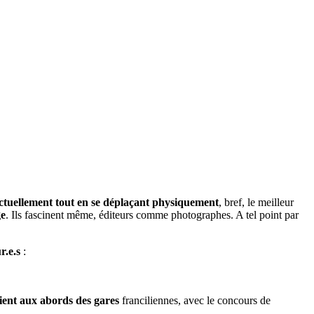
lectuellement tout en se déplaçant physiquement
, bref, le meilleur
ge
. Ils fascinent même, éditeurs comme photographes. A tel point par
r.e.s
:
lient aux abords des gares
franciliennes, avec le concours de