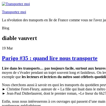
Transportez moi
La révolution des transports en Ile de France comme vous ne l'avez ja
Blog
diable vauvert
19
Mar
Parigo #35 : quand lire nous transporte
Lire dans les transports… pas toujours facile, surtout aux heures
moyen de s’évader pendant un trajet souvent long et fastidieux. On les
exemple que
les lecteurs et lectrices du métro sont célébrés quoti
Nous cherchons aussi à savoir en quoi les transports du quotidien peuv
► Christine Feret-Fleury, auteure de « La fille qui lisait dans le métr
► Jean-Paul Didierlaurent, dont le premier roman, »Le liseur du 6h2
Enfin, nous nous intéresserons à ces ouvrages qui passent d’une main à
nombreuses médiathèques.