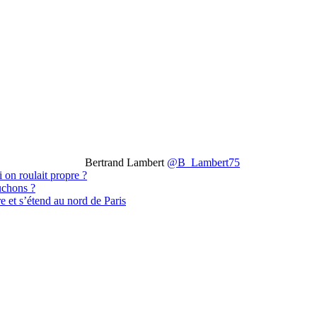
Bertrand Lambert
@B_Lambert75
i on roulait propre ?
uchons ?
 et s’étend au nord de Paris