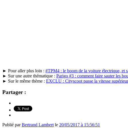
► Pour aller plus loin :
#TPM4 : le boom de la voiture électrique, et s
► Sur une autre thématique :
Parigo #3 : comment faire sauter les bo
► Sur le même thème :
EXCLU : Cityscoot passe la vitesse supérieure
Partager :
Publié par
Bertrand Lambert
le
20/05/2017 à 15:56:51