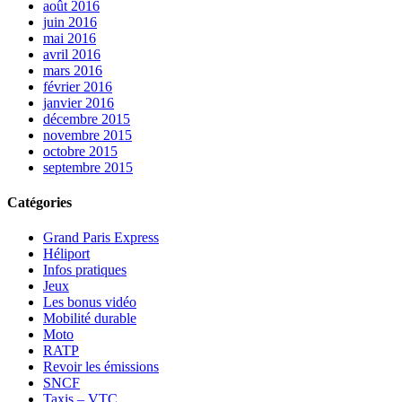
août 2016
juin 2016
mai 2016
avril 2016
mars 2016
février 2016
janvier 2016
décembre 2015
novembre 2015
octobre 2015
septembre 2015
Catégories
Grand Paris Express
Héliport
Infos pratiques
Jeux
Les bonus vidéo
Mobilité durable
Moto
RATP
Revoir les émissions
SNCF
Taxis – VTC