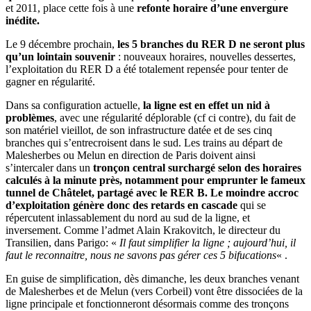
et 2011, place cette fois à une
refonte horaire d’une envergure
inédite.
Le 9 décembre prochain,
les 5 branches du RER D ne seront plus
qu’un lointain souvenir
: nouveaux horaires, nouvelles dessertes,
l’exploitation du RER D a été totalement repensée pour tenter de
gagner en régularité.
Dans sa configuration actuelle,
la ligne est en effet un nid à
problèmes
, avec une régularité déplorable (cf ci contre), du fait de
son matériel vieillot, de son infrastructure datée et de ses cinq
branches qui s’entrecroisent dans le sud. Les trains au départ de
Malesherbes ou Melun en direction de Paris doivent ainsi
s’intercaler dans un
tronçon central surchargé selon des horaires
calculés à la minute près, notamment pour emprunter le fameux
tunnel de Châtelet, partagé avec le RER B. Le moindre accroc
d’exploitation génère donc des retards en cascade
qui se
répercutent inlassablement du nord au sud de la ligne, et
inversement. Comme l’admet Alain Krakovitch, le directeur du
Transilien, dans Parigo: «
Il faut simplifier la ligne ; aujourd’hui, il
faut le reconnaitre, nous ne savons pas gérer ces 5 bifucations
« .
En guise de simplification, dès dimanche, les deux branches venant
de Malesherbes et de Melun (vers Corbeil) vont être dissociées de la
ligne principale et fonctionneront désormais comme des tronçons