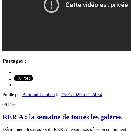
Partager :
Publié par
Bertrand Lambert
le
27/01/2020 à 11:24:34
09
Déc
RER A : la semaine de toutes les galères
Décidément, les usagers du RER A ne sont pas gâtés en ce moment :