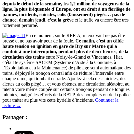
depuis le début de la semaine, les 1,2 million de voyageurs de la
ligne, la plus fréquentée d’Europe, ont eu droit à un florilège de
pannes, incidents, suicides, colis (faussement) piégés… pas de
chance, demain jeudi, c’est la grève
et le trafic va encore être très
fortement perturbé.
En ce moment, sur le RER A, mieux vaut ne pas être
pressé et ne pas avoir peur de la foule.
Ce matin, c’est un câble
haute tension en ignition en gare de Bry sur Marne qui a
conduit à une interruption, pendant plus de deux heures, de la
circulation des trains
entre Noisy-le-Grand et Vincennes. Hier,
c’était le système SACEM (Système d’Aide à la Conduite, à
l’Exploitation et à la Maintenance) de pilotage semi automatique des
trains, déployé le tronçon central afin de réduire l’intervalle entre
chaque rame, qui tombait en rade. Ajoutez à cela des suicides, des
alertes au colis piégé… et vous obtenez une circulation aléatoire, au
ralenti voire même coupée sur certains tronçons pendant de longues
minutes, malgré les efforts de la RATP, des pompiers ou de la police
pour traiter au plus vite cette kyrielle d’incidents.
Continuer la
lecture
→
Partager :