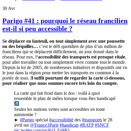
30
Avr
Parigo #41 : pourquoi le réseau francilien
est-il si peu accessible ?
Se déplacer en fauteuil, ou tout simplement avec une poussette
ou des béquilles…
c’est le défi quotidien de plus d’un million de
franciliens qui se déplacent difficilement, un jour donné dans le
réseau. Pour eux, l
‘accessibilité des transports est presque vitale
,
pour aller travailler ou tout simplement vivre comme tout le monde.
Depuis la loi de 2005, de nombreuses initiatives et dispositifs ont vu
le jour dans la région pour mettre les transports en commun à la
portée de tous. I
l suffit pourtant de regarder la carte ci-dessous,
pour réaliser que nous sommes encore très loin du compte.
La carte qui fait froid dans le dos : voilà à quoi
ressemble le plan de métro lorsque vous êtes handicapé
Seules les stations vertes sont accessibles en toute
autonomie ?
►
#Parigo
spécial
#accessibilité
des
#transports
le 28
avril sur
@France3Paris
#handicap
#RATP
#SNCF
pic.twitter.com/mcl61LZqMQ