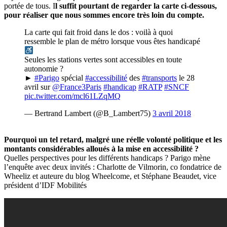
portée de tous. I
l suffit pourtant de regarder la carte ci-dessous,
pour réaliser que nous sommes encore très loin du compte.
La carte qui fait froid dans le dos : voilà à quoi
ressemble le plan de métro lorsque vous êtes handicapé
Seules les stations vertes sont accessibles en toute
autonomie ?
►
#Parigo
spécial
#accessibilité
des
#transports
le 28
avril sur
@France3Paris
#handicap
#RATP
#SNCF
pic.twitter.com/mcl61LZqMQ
— Bertrand Lambert (@B_Lambert75)
3 avril 2018
Pourquoi un tel retard, malgré une réelle volonté politique et les
montants considérables alloués à la mise en accessibilité ?
Quelles perspectives pour les différents handicaps ? Parigo mène
l’enquête avec deux invités : Charlotte de Vilmorin, co fondatrice de
Wheeliz et auteure du blog Wheelcome, et Stéphane Beaudet, vice
président d’IDF Mobilités