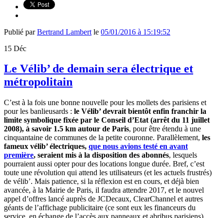
Publié par
Bertrand Lambert
le
05/01/2016 à 15:19:52
15
Déc
Le Vélib’ de demain sera électrique et
métropolitain
C’est à la fois une bonne nouvelle pour les mollets des parisiens et
pour les banlieusards :
le Vélib’ devrait bientôt enfin franchir la
limite symbolique fixée par le Conseil d’Etat (arrêt du 11 juillet
2008), à savoir 1.5 km autour de Paris
, pour être étendu à une
cinquantaine de communes de la petite couronne. Parallèlement,
les
fameux vélib’ électriques,
que nous avions testé en avant
première
, seraient mis à la disposition des abonnés
, lesquels
pourraient aussi opter pour des locations longue durée. Bref, c’est
toute une révolution qui attend les utilisateurs (et les actuels frustrés)
de vélib’. Mais patience, si la réflexion est en cours, et déjà bien
avancée, à la Mairie de Paris, il faudra attendre 2017, et le nouvel
appel d’offres lancé auprès de JCDecaux, ClearChannel et autres
géants de l’affichage publicitaire (ce sont eux les financeurs du
service, en échange de l’accès aux panneaux et abribus parisiens),