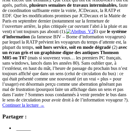
après, parfois,
plusieurs semaines de travaux interminables,
faute
de coordination suffisante entre la voirie, JCDecaux, la RATP et
EDF. Que les modifications promises par JCDecaux et la Mairie de
Paris en septembre dernier (notamment sur la fermeture de
l’ouverture arrière, la plus critiquée car ouvrant l’abri à la pluie et au
vent) n’ont toujours pas abouti (1).
Et que
le système
d’information
(la fameuse BIV – Borne d’information voyageurs)
par lequel la RATP prévient les voyageurs du temps d’attente est, la
plupart du temps,
soit hors service, soit en mode dégradé
(2)
avec
un écran gris et un graphisme digne des antiques Thomson
M05 ou T07
(mais si souvenez vous… les premiers PC français,
sans windows, lancés dans les années 80). Sans oublier que, à
l’extérieur, en haut du mât, l’heure de passage du prochain bus n’est
toujours affiché que dans un sens
(celui de circulation du bus) : ce
qui était présenté comme une nouveauté (et un vrai « plus » pour
l’usager) est désormais perçu comme une aberration générant pas
mal de frustration (pourquoi faire un affichage dans un sens et pas
dans l’autre ? Sommes nous condamnés à venir prendre le bus dans
le sens de circulation pour avoir droit à de l’information voyageur ?).
Continuer la lecture
→
Partager :