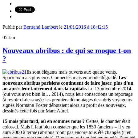
Publié par
Bertrand Lambert
le
21/01/2016 à 18:42:15
05
Jan
Nouveaux abribus : de qui se moque t-on
?
Ils sont élégants mais ouverts aux quatre vents.
Spacieux mais pluvieux. Connectés mais en mode dégradé.
Les
nouveaux abribus parisiens continuent de faire jaser, plus d’un
an après leur lancement dans la capitale.
Le 13 novembre 2014
(oui vous avez bien lu… 2014), nous leur consacrions un reportage
(à revoir ci-dessous) : les premiers démontages des abris voyageurs
signés Normann Foster débutaient alors au profit des nouveaux,
dessinés cette fois par Marc Aurel.
15 mois plus tard, où en sommes-nous ?
Certes, le chantier était
colossal. Mais il faut bien constater que les 1850 (anciens – il y en
aura 2000 à terme) abribus n’ont pas encore tous été changés (il en
reste encore une trentaine). Que ceux qui ont été renouvelés l’ont été