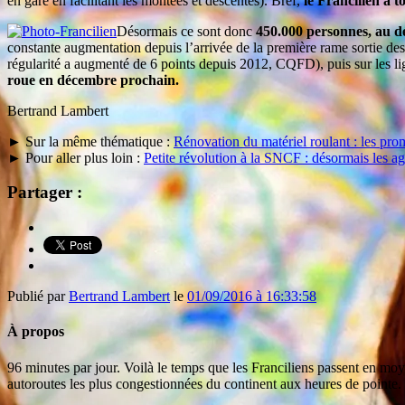
en gare en facilitant les montées et descentes). Bref,
le Francilien a to
Désormais ce sont donc
450.000 personnes, au dé
constante augmentation depuis l’arrivée de la première rame sortie d
régularité a augmenté de 6 points depuis 2012, CQFD), puis sur les lig
roue en décembre prochain.
Bertrand Lambert
► Sur la même thématique :
Rénovation du matériel roulant : les prom
► Pour aller plus loin :
Petite révolution à la SNCF : désormais les ag
Partager :
Publié par
Bertrand Lambert
le
01/09/2016 à 16:33:58
À propos
96 minutes par jour. Voilà le temps que les Franciliens passent en moy
autoroutes les plus congestionnées du continent aux heures de pointe.