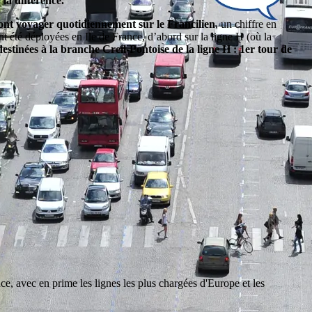
 la différence.
vont voyager quotidiennement sur le Francilien
, un chiffre en
nt été déployées en Ile de France,
d’abord sur la ligne H (où la
estinées à la branche Creil-Pontoise de la ligne H : 1er tour de
e, avec en prime les lignes les plus chargées d'Europe et les