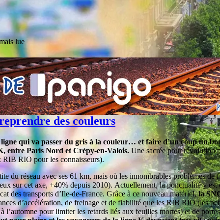
mais lue
 reprendre des couleurs
ligne qui va passer du gris à la couleur… et faire d’un coup un bond
e K, entre Paris Nord et Crépy-en-Valois.
Une sacrée pour révolution 
x RIB RIO pour les connaisseurs).
etite du réseau avec ses 61 km, mais où les innombrables problèmes de fiab
reux sur cet axe, +40% depuis 2010). Actuellement, la ponctualité y es
dicat des transports d’Ile-de-France. Grâce à ce nouveau matériel,
la SNC
ances d’accélération, de freinage et de fiabilité que les RIB RIO (les pet
 l’automne pour limiter les retards liés aux feuilles mortes) et de portes 