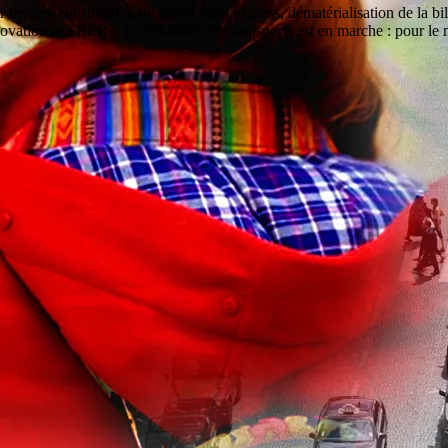
sur berges, construction du grand paris express, dématérialisation de la 
vation des RER... la révolution des transports est en marche : pour le m