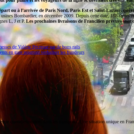
ut pour plaire et les voyageurs de la ligne K devraient très vite voir
part ou à l’arrivée de Paris Nord, Paris Est et Saint-Lazare, qui 
es usines Bombardier, en décembre 2009. Depuis cette date, 188 rames o
nes L, J et P.
Les prochaines livraisons de Francilien prévues sont d
esses de Valérie Pécresse sur de bons rails
ents en gare pourront verbaliser les fraudeurs
enne quotidiennement dans les transports. Une situation unique en Franc