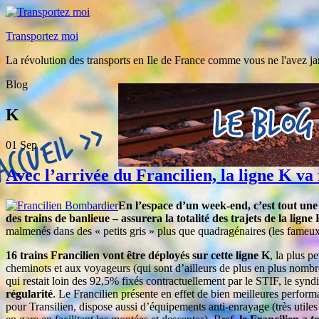
Transportez moi
La révolution des transports en Ile de France comme vous ne l'avez ja
Blog
K
01
Sep
Avec l’arrivée du Francilien, la ligne K va
En l’espace d’un week-end, c’est tout une 
des trains de banlieue – assurera la totalité des trajets de la lign
malmenés dans des « petits gris » plus que quadragénaires (les fameu
16 trains Francilien
vont être déployés sur cette ligne K
, la plus p
cheminots et aux voyageurs (qui sont d’ailleurs de plus en plus nomb
qui restait loin des 92,5% fixés contractuellement par le STIF, le syn
régularité
. Le Francilien présente en effet de bien meilleures perform
pour Transilien, dispose aussi d’équipements anti-enrayage (très utiles à