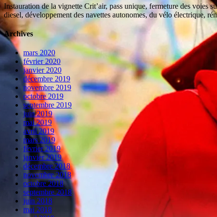
Instauration de la vignette Crit’air, pass unique, fermeture des voies 
diesel, développement des navettes autonomes, du vélo électrique, réno
Archives
mars 2020
février 2020
janvier 2020
décembre 2019
novembre 2019
octobre 2019
septembre 2019
juin 2019
mai 2019
avril 2019
mars 2019
février 2019
janvier 2019
décembre 2018
novembre 2018
octobre 2018
septembre 2018
juin 2018
mai 2018