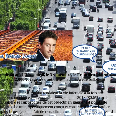
 de 40 ans ! Dès samedi, le 3 septembre, le Francilien – la rolls
pour ses
12.000 voyageurs quotidiens
, habitués à être ballotés et
ilité du matériel roulant rendaient la vie infernale à la fois aux
t de 88%, un chiffre clairement en hausse depuis 2013 (80,6%) mais
F espère se rapprocher de cet objectif en gagnant 4 points de
its gris). Le train, spécifiquement conçu et construit par Bombardier
plus larges (ce qui, l’air de rien, élimine un facteur de potentiel retard