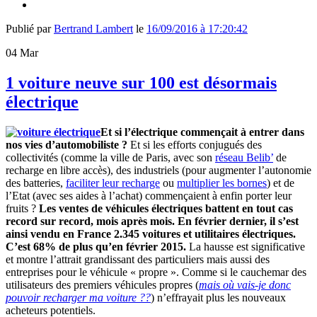
Publié par
Bertrand Lambert
le
16/09/2016 à 17:20:42
04
Mar
1 voiture neuve sur 100 est désormais
électrique
Et si l’électrique commençait à entrer dans
nos vies d’automobiliste ?
Et si les efforts conjugués des
collectivités (comme la ville de Paris, avec son
réseau Belib’
de
recharge en libre accès), des industriels (pour augmenter l’autonomie
des batteries,
faciliter leur recharge
ou
multiplier les bornes
) et de
l’Etat (avec ses aides à l’achat) commençaient à enfin porter leur
fruits ?
Les ventes de véhicules électriques battent en tout cas
record sur record, mois après mois. En février dernier, il s’est
ainsi vendu en France 2.345 voitures et utilitaires électriques.
C’est 68% de plus qu’en février 2015.
La hausse est significative
et montre l’attrait grandissant des particuliers mais aussi des
entreprises pour le véhicule « propre ». Comme si le cauchemar des
utilisateurs des premiers véhicules propres (
mais où vais-je donc
pouvoir recharger ma voiture ??
) n’effrayait plus les nouveaux
acheteurs potentiels.