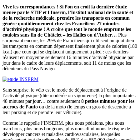
Vive les correspondances ! Si l’on en croit la dernière étude
menée par le STIF et l’Inserm, l’Institut national de la santé et
de la recherche médicale, prendre les transports en commun
génère quotidiennement chez les Franciliens 27 minutes
d’activité physique !
A croire que tout le monde emprunte les
couloirs sans fin de Châtelet – les Halles ou d’Auber…
Plus
surprenant encore, les 29% de Franciliens qui utilisent au quotidien
les transports en commun dépensent finalement plus de calories (180
kcal) que ceux qui se déplacent uniquement à pied : ces derniers
réalisent en moyenne seulement 16 minutes d’activité physique par
jour dans le cadre de leurs déplacements, soit 11 de moins que les
détenteurs du Pass Navigo.
Sans surprise, le vélo est le mode de déplacement à l’origine de
l’activité physique (dite modérée ou vigoureuse) la plus importante :
48 minutes par jour… contre seulement
8 petites minutes pour les
accrocs de l’auto
ou de la moto (le temps en gros de descendre à
leur parking et de prendre leur véhicule).
Comme le rappelle l’INSERM, plus nous pédalons, plus nous
marchons, plus nous bougeons, plus nous diminuons le risque de
développer cancers et maladies cardiovasculaires, lesquelles
représentent tout de même plus de 55% des 550 000 décès annuels