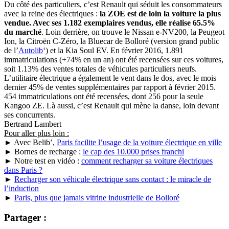
Du côté des particuliers, c’est Renault qui séduit les consommateurs
avec la reine des électriques :
la ZOE est de loin la voiture la plus
vendue. Avec ses 1.182 exemplaires vendus, elle réalise 65.5%
du marché
. Loin derrière, on trouve le Nissan e-NV200, la Peugeot
Ion, la Citroën C-Zéro, la Bluecar de Bolloré (version grand public
de l’
Autolib
‘) et la Kia Soul EV. En février 2016, 1.891
immatriculations (+74% en un an) ont été recensées sur ces voitures,
soit 1.13% des ventes totales de véhicules particuliers neufs.
L’utilitaire électrique a également le vent dans le dos, avec le mois
dernier 45% de ventes supplémentaires par rapport à février 2015.
454 immatriculations ont été recensées, dont 256 pour la seule
Kangoo ZE. Là aussi, c’est Renault qui mène la danse, loin devant
ses concurrents.
Bertrand Lambert
Pour aller plus loin :
► Avec Belib’,
Paris facilite l’usage de la voiture électrique en ville
► Bornes de recharge :
le cap des 10.000 prises franchi
► Notre test en vidéo :
comment recharger sa voiture électriques
dans Paris ?
►
Recharger son véhicule électrique sans contact : le miracle de
l’induction
►
Paris, plus que jamais vitrine industrielle de Bolloré
Partager :