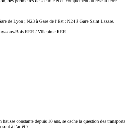
tion, des périmètres de sécurité et en complément du réseau ferré
Gare de Lyon ; N23 à Gare de l’Est ; N24 à Gare Saint-Lazare.
nay-sous-Bois RER / Villepinte RER.
en hausse constante depuis 10 ans, se cache la question des transports
 sont à l’arrêt ?