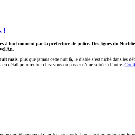
 !
es à tout moment par la préfecture de police. Des lignes du Noctilien
vel An.
nuit mais
, plus que jamais cette nuit là, le diable s’est niché dans les dét
 en détail pour rentrer chez vous ou passer d’une soirée à l’autre.
Conti
enne quotidiennement dans les transports. Une situation unique en Franc