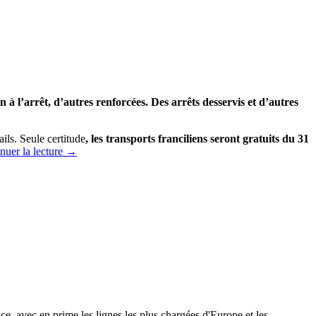
 à l’arrêt, d’autres renforcées. Des arrêts desservis et d’autres
ails. Seule certitude
, les transports franciliens seront gratuits du 31
nuer la lecture
→
e, avec en prime les lignes les plus chargées d'Europe et les