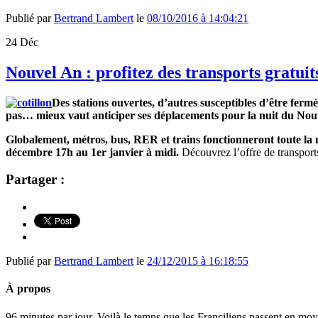
Publié par
Bertrand Lambert
le
08/10/2016 à 14:04:21
24
Déc
Nouvel An : profitez des transports gratuits
Des stations ouvertes, d’autres susceptibles d’être fermé
pas… mieux vaut anticiper ses déplacements pour la nuit du Nou
Globalement, métros, bus, RER et trains fonctionneront toute la 
décembre 17h au 1er janvier à midi.
Découvrez l’offre de transports
Partager :
Publié par
Bertrand Lambert
le
24/12/2015 à 16:18:55
À propos
96 minutes par jour. Voilà le temps que les Franciliens passent en moy