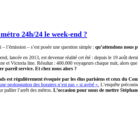
 métro 24h/24 le week-end ?
 – l’émission – s’est posée une question simple :
qu’attendons nous po
d, lancée en 2013, est devenue réalité cet été : depuis le 19 août dern
line et Victoria line. Résultat : 400.000 voyageurs chaque nuit, alors q
r pareil service. Et chez nous alors ?
nds est régulièrement évoquée par les élus parisiens et ceux du Con
une prolongation des horaires n’est pas « si avéré ».
L’enquête préconise
 pallier l’arrêt des métros.
L’occasion pour nous de mettre Stéphane 