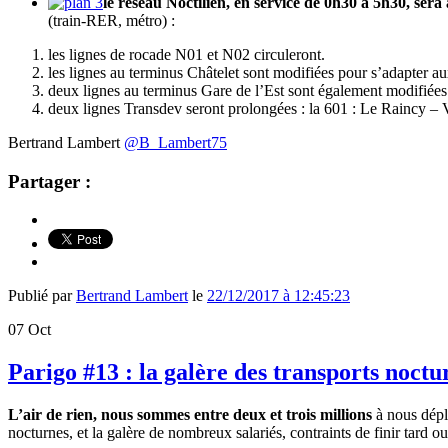
le réseau Noctilien, en service de 0h30 à 5h30, sera
(train-RER, métro) :
les lignes de rocade N01 et N02 circuleront.
les lignes au terminus Châtelet sont modifiées pour s’adapter
deux lignes au terminus Gare de l’Est sont également modifié
deux lignes Transdev seront prolongées : la 601 : Le Raincy 
Bertrand Lambert
@B_Lambert75
Partager :
Publié par
Bertrand Lambert
le
22/12/2017 à 12:45:23
07
Oct
Parigo #13 : la galère des transports noctu
L’air de rien, nous sommes entre deux et trois millions
à nous dépl
nocturnes, et la galère de nombreux salariés, contraints de finir tard ou