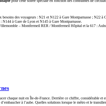
 adapté
pour cette soirée spéciale en fonction des contraintes de circula
 aux besoins des voyageurs : N21 et N122 à Gare Montparnasse ; N22 à 
es : N144 à Gare de Lyon et N145 à Gare Montparnasse.
– Villemomble – Montfermeil RER / Montfermeil Hôpital et la 617 : Aul
rnes
acer chaque nuit en Île-de-France. Derrière ce chiffre, considérable et 
 d’embaucher à l’aube. Quelles solutions lorsque le métro et le transilien