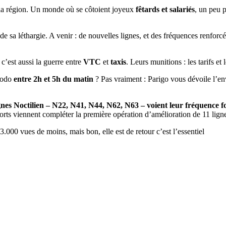
 la région. Un monde où se côtoient joyeux
fêtards et salariés
, un peu 
de sa léthargie. A venir : de nouvelles lignes, et des fréquences renforc
c’est aussi la guerre entre
VTC
et
taxis
. Leurs munitions : les tarifs et
 dodo
entre 2h et 5h du matin
? Pas vraiment : Parigo vous dévoile l’e
ignes Noctilien – N22, N41, N44, N62, N63 – voient leur fréquence f
forts viennent compléter la première opération d’amélioration de 11 lig
.000 vues de moins, mais bon, elle est de retour c’est l’essentiel