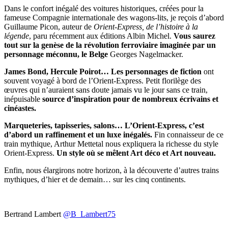
Dans le confort inégalé des voitures historiques, créées pour la
fameuse Compagnie internationale des wagons-lits, je reçois d’abord
Guillaume Picon, auteur de
Orient-Express, de l’histoire à la
légende
, paru récemment aux éditions Albin Michel.
Vous saurez
tout sur la genèse de la révolution ferroviaire imaginée par un
personnage méconnu, le Belge
Georges Nagelmacker.
James Bond, Hercule Poirot… Les personnages de fiction
ont
souvent voyagé à bord de l’Orient-Express. Petit florilège des
œuvres qui n’auraient sans doute jamais vu le jour sans ce train,
inépuisable
source d’inspiration pour de nombreux écrivains et
cinéastes.
Marqueteries, tapisseries, salons… L’Orient-Express, c’est
d’abord un raffinement et un luxe inégalés.
Fin connaisseur de ce
train mythique, Arthur Mettetal nous expliquera la richesse du style
Orient-Express.
Un style où se mêlent Art déco et Art nouveau.
Enfin, nous élargirons notre horizon, à la découverte d’autres trains
mythiques, d’hier et de demain… sur les cinq continents.
Bertrand Lambert
@B_Lambert75