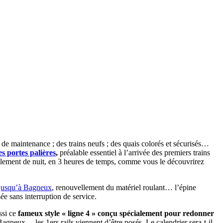
 de maintenance ; des trains neufs ; des quais colorés et sécurisés…
es portes palières
,
préalable essentiel à l’arrivée des premiers trains
seulement de nuit, en 3 heures de temps, comme vous le découvrirez
 jusqu’à Bagneux
, renouvellement du matériel roulant… l’épine
ée sans interruption de service.
ssi ce
fameux style « ligne 4 » conçu spécialement pour redonner
agneux… les 1ers rails viennent d’être posés. Le calendrier sera-t-il