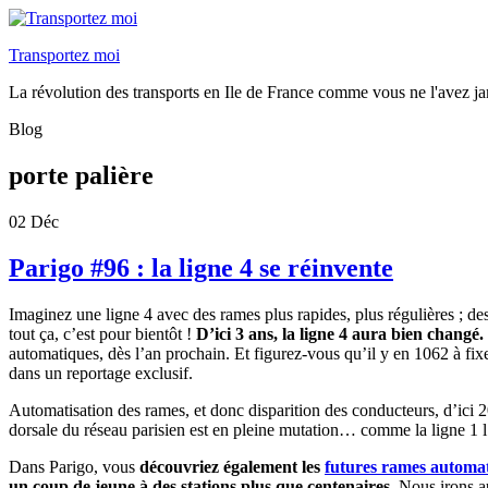
Transportez moi
La révolution des transports en Ile de France comme vous ne l'avez ja
Blog
porte palière
02
Déc
Parigo #96 : la ligne 4 se réinvente
Imaginez une ligne 4 avec des rames plus rapides, plus régulières ; de
tout ça, c’est pour bientôt !
D’ici 3 ans, la ligne 4 aura bien changé.
automatiques, dès l’an prochain. Et figurez-vous qu’il y en 1062 à fix
dans un reportage exclusif.
Automatisation des rames, et donc disparition des conducteurs, d’ici 2
dorsale du réseau parisien est en pleine mutation… comme la ligne 1 l’
Dans Parigo, vous
découvriez également les
futures rames automa
un coup de jeune à des stations plus que centenaires
. Nous irons a