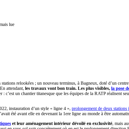
mais lue
s stations relookées ; un nouveau terminus, à Bagneux, doté d’un centre
En attendant,
les travaux vont bon train. Les plus visibles,
la pose d
er : c’est un chantier titanesque que les équipes de la RATP réalisent 
022, instauration d’un style « ligne 4 »,
prolongement de deux stations
avait été avant elle en devenant la 1ere ligne au monde à être automatis
tiques
et leur aménagement intérieur dévoilé en exclusivité
, mais au
ussi en sous-sol voir concrètement où en est le prolongement direction B