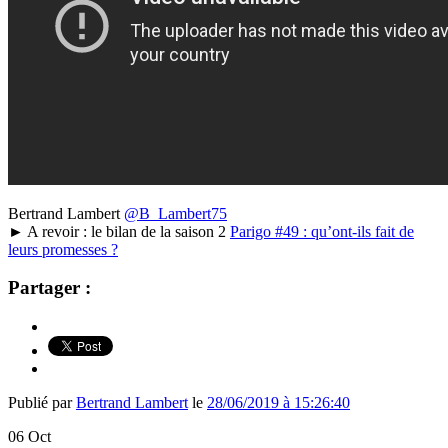
Bertrand Lambert
@B_Lambert75
► A revoir : le bilan de la saison 2
Parigo #49 : qu’ont-ils fait de
leurs promesses ?
Partager :
Publié par
Bertrand Lambert
le
28/06/2019 à 15:26:40
06
Oct