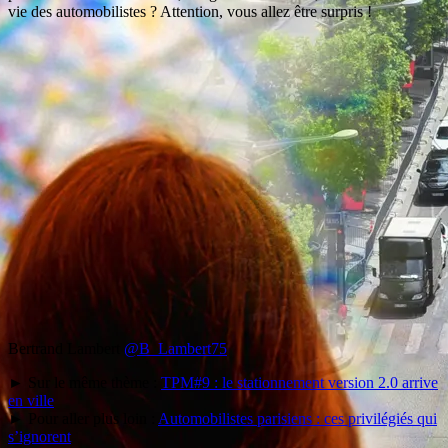
vie des automobilistes ? Attention, vous allez être surpris !
Bertrand Lambert
@B_Lambert75
► Sur le même thème :
TPM#9 : le stationnement version 2.0 arrive
en ville
► Pour aller plus loin :
Automobilistes parisiens : ces privilégiés qui
s’ignorent