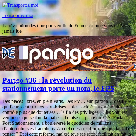
Transportez moi
La révolution des transports en Ile de France comme vous ne l'avez
jamais lue
Blog
pv
26
Mar
Parigo #36 : la révolution du
stationnement porte un nom, le FPS
Des places libres, en plein Paris. Des PV… euh pardon… des FPS
qui fleurissent sur nos pare-brises… des sociétés aux méthodes de
contrôle plus que douteuses… la fin des privilèges … les voitures
ventouses qui se font la malle… la mise en place du FPS, Forfait
Post Stationnement, a bouleversé le quotidien de millions
d’automobilistes franciliens. Au delà des cris d’orfraie, que faut-il en
penser ? Et si cette réforme, malgré tous ses ratés, facilitait en fait la