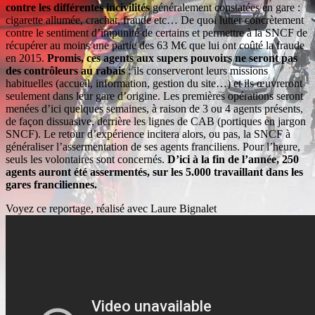
contre les différentes incivilités
généralement constatées en gare :
cigarette allumée, crachat, fraude etc… De quoi lutter concrètement
contre le sentiment d’impunité de certains et permettre à la SNCF de
récupérer au moins une partie des 63 M€ que lui ont coûté la fraude
en 2015.
Promis, ces agents aux supers pouvoirs ne seront pas
des contrôleurs au rabais
: ils conserveront leurs missions
habituelles (accueil, information, gestion du site…) et ils œuvreront
seulement dans leur gare d’origine. Les premières opérations seront
menées d’ici quelques semaines, à raison de 3 ou 4 agents présents,
de façon dissuasive, derrière les lignes de CAB (portiques en jargon
SNCF). Le retour d’expérience incitera alors, ou pas, la SNCF à
généraliser l’assermentation de ses agents franciliens. Pour l’heure,
seuls les volontaires sont concernés.
D’ici à la fin de l’année, 250
agents auront été assermentés, sur les 5.000 travaillant dans les
gares franciliennes.
Voyez ce reportage, réalisé avec Laure Bignalet