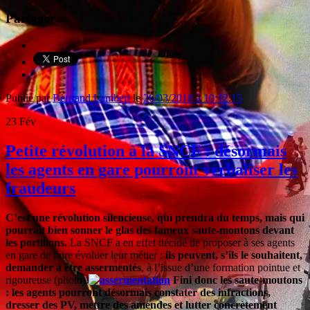
Partager :
Publié par
Bertrand Lambert
le
26/03/2018 à 10:12:15
23
Fév
Petite révolution à la SNCF : désormais
les agents en gare pourront verbaliser les
fraudeurs
C’est une révolution silencieuse, qui prendra du temps, mais qui
pourrait bien sonner le glas des fameux saute-montons devant
les portillons.
La SNCF a en effet décidé de proposer à ses agents
en gare de faire évoluer leur métier :
ils peuvent, s’ils le souhaitent,
demander à être assermentés
, à l’issue d’une formation pointue et
rigoureuse (photo).
Fini donc les saute-moutons
: les agents pourront désormais constater des infractions,
dresser des PV, mettre des amendes et lutter concrètement