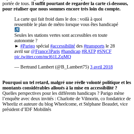
portée de tous. I
l suffit pourtant de regarder la carte ci-dessous,
pour réaliser que nous sommes encore très loin du compte.
La carte qui fait froid dans le dos : voilà à quoi
ressemble le plan de métro lorsque vous êtes handicapé
Seules les stations vertes sont accessibles en toute
autonomie ?
►
#Parigo
spécial
#accessibilité
des
#transports
le 28
avril sur
@France3Paris
#handicap
#RATP
#SNCF
pic.twitter.com/mcl61LZqMQ
— Bertrand Lambert (@B_Lambert75)
3 avril 2018
Pourquoi un tel retard, malgré une réelle volonté politique et les
montants considérables alloués à la mise en accessibilité ?
Quelles perspectives pour les différents handicaps ? Parigo mène
l’enquête avec deux invités : Charlotte de Vilmorin, co fondatrice de
Wheeliz et auteure du blog Wheelcome, et Stéphane Beaudet, vice
président d’IDF Mobilités