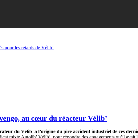
pour les retards de Vélib’
vengo, au cœur du réacteur Vélib’
eur du Vélib’ à l’origine du pire accident industriel de ces derni
icat mixte Autolib’ Vélib’, pour répondre des engagements qu’il avait lu