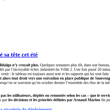
a tête cet été
idalgo n’y croyait plus.
Quelques semaines plus tôt, dans son bureau,
és par l’incroyable échec industriel du Vélib 2. Une fois passé 20 minu
 venir : le tableau est toujours aussi noir et les rapports qui lui sont fait
t alors tout droit vers une exécution en place publique de Smovengo 
rsqu’on se souvient qu’en octobre dernier l’ensemble des élus de la mét
s les utilisateurs, dépités ou remontés selon les cas – que le servic
là que
les décisions et les priorités définies par Arnaud Marion
fin ju
 stratégie de déploiement