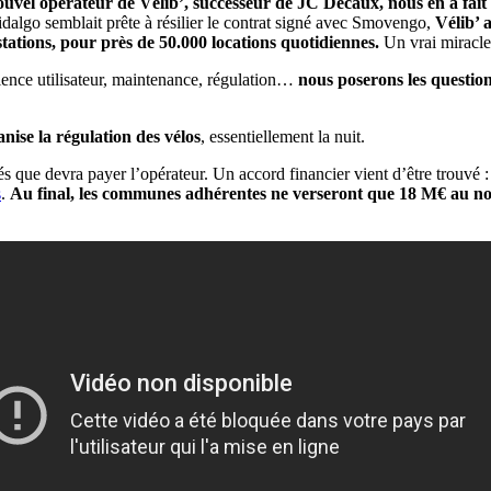
nouvel opérateur de Vélib’, successeur de JC Decaux, nous en a fait
Hidalgo semblait prête à résilier le contrat signé avec Smovengo,
Vélib’ 
stations, pour près de 50.000 locations quotidiennes.
Un vrai miracle,
rience utilisateur, maintenance, régulation…
nous poserons les questi
ise la régulation des vélos
, essentiellement la nuit.
s que devra payer l’opérateur. Un accord financier vient d’être trouvé 
s
.
Au final, les communes adhérentes ne verseront que 18 M€ au nou