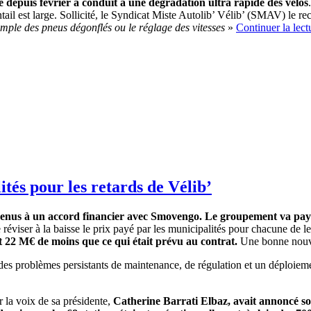
ice depuis février a conduit à une dégradation ultra rapide des vélos
ail est large. Sollicité, le Syndicat Miste Autolib’ Vélib’ (SMAV) le re
mple des pneus dégonflés ou le réglage des vitesses
»
Continuer la lec
és pour les retards de Vélib’
enus à un accord financier avec Smovengo.
Le groupement va payer
viser à la baisse le prix payé par les municipalités pour chacune de le
t 22 M€ de moins que ce qui était prévu au contrat.
Une bonne nouvel
des problèmes persistants de maintenance, de régulation et un déploiemen
 la voix de sa présidente,
Catherine Barrati Elbaz, avait annoncé s