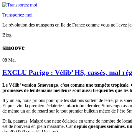
Transportez moi
La révolution des transports en Ile de France comme vous ne l'avez ja
Blog
smoove
08
Mai
EXCLU Parigo : Vélib’ HS, cassés, mal r
Le Vélib’ version Smovengo, c’est comme une tempête tropicale. On 
promesses de lendemains meilleurs sont aussi fréquentes que les b
Il y un an, nous priions pour que les stations sortent de terre, puis s
Et puis vint la première éclaircie : mi-octobre dernier, Smovengo assur
de même un an de retard sur le tout premier bulletin météo de l’ère 
Et là, patatras. Malgré une nette éclaircie en terme de nombre de locat
est de nouveau en plein marasme. Car
depuis quelques semaines, une
des 300.000 sous JC Decaux).