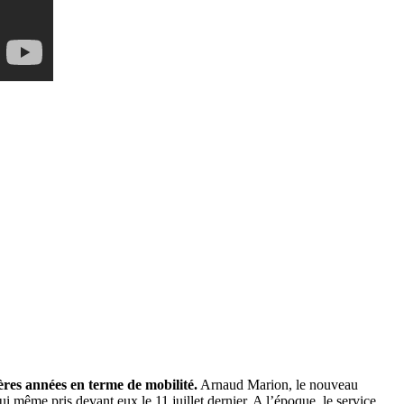
ères années en terme de mobilité.
Arnaud Marion, le nouveau
i même pris devant eux le 11 juillet dernier. A l’époque, le service