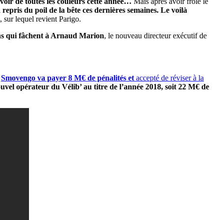
 voir de toutes les couleurs cette année…
Mais après avoir frôlé le
a repris du poil de la bête ces dernières semaines. Le voilà
 sur lequel revient Parigo.
ons qui fâchent à Arnaud Marion
, le nouveau directeur exécutif de
:
Smovengo
va payer 8 M€ de pénalités et
accepté de réviser à la
vel opérateur du Vélib’ au titre de l’année 2018, soit 22 M€ de