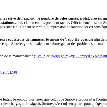
e relève de l’exploit : le nombre de vélos cassés, à plat, crevés, m
 stations
… où, clairement, ils prennent racine. Officiellement, selon S
 pas suffisant. Car sur le terrain, l’impression de laisser-aller est sans
 aux régulateurs de ramasser le moins de Vélib HS possible
afin de m
rce que Smovengo est totalement submergé par des problèmes de maintena
tion de la maintenance?
@Velib
cc
@egregoire
@B_Lambert75
pic.tw
m/02fFtfL50I
o léger
, beaucoup plus léger que celui que Smoove proposait à l’origin
er des charges ne l’exigeait, Smoove s’est mis en quatre pour alléger son