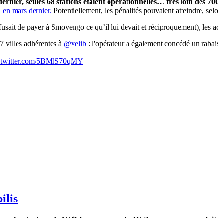
ernier, seules 68 stations étaient opérationnelles… très loin des 70
, en mars dernier.
Potentiellement, les pénalités pouvaient atteindre, se
fusait de payer à Smovengo ce qu’il lui devait et réciproquement), les a
7 villes adhérentes à
@velib
: l'opérateur a également concédé un raba
c.twitter.com/5BMlS70qMY
ilis