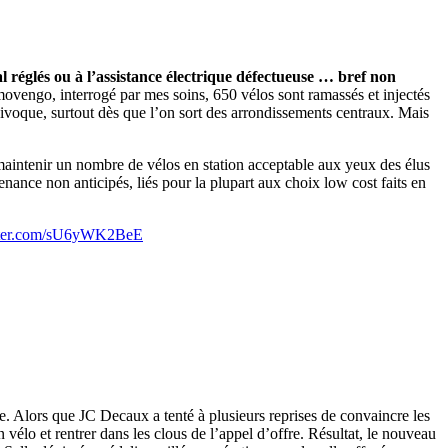
al réglés ou à l’assistance électrique défectueuse … bref non
movengo, interrogé par mes soins, 650 vélos sont ramassés et injectés
 équivoque, surtout dès que l’on sort des arrondissements centraux. Mais
aintenir un nombre de vélos en station acceptable aux yeux des élus
nce non anticipés, liés pour la plupart aux choix low cost faits en
itter.com/sU6yWK2BeE
e. Alors que JC Decaux a tenté à plusieurs reprises de convaincre les
 vélo et rentrer dans les clous de l’appel d’offre. Résultat, le nouveau