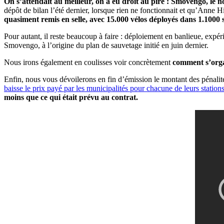
On s’attendait au meilleur, on a eu droit au pire : Smovengo, le 
dépôt de bilan l’été dernier, lorsque rien ne fonctionnait et qu’Anne 
quasiment remis en selle, avec 15.000 vélos déployés dans 1.1000 
Pour autant, il reste beaucoup à faire : déploiement en banlieue, expé
Smovengo, à l’origine du plan de sauvetage initié en juin dernier.
Nous irons également en coulisses voir concrètement
comment s’organ
Enfin, nous vous dévoilerons en fin d’émission le montant des pénalité
baisse le prix payé par les municipalités pour chacune de leurs station
moins que ce qui était prévu au contrat.