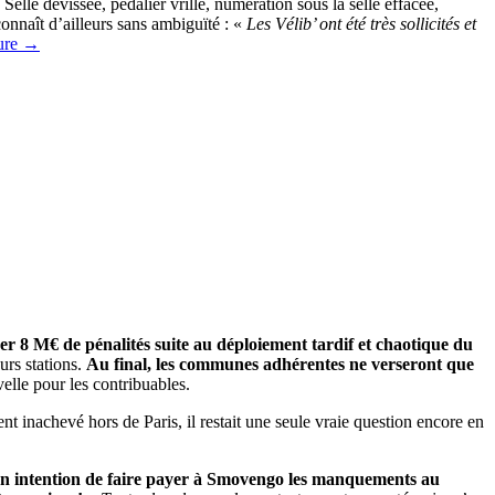
. Selle dévissée, pédalier vrillé, numération sous la selle effacée,
connaît d’ailleurs sans ambiguïté : «
Les Vélib’ ont été très sollicités et
ture
→
 8 M€ de pénalités suite au déploiement tardif et chaotique du
urs stations.
Au final, les communes adhérentes ne verseront que
le pour les contribuables.
t inachevé hors de Paris, il restait une seule vraie question encore en
on intention de faire payer à Smovengo les manquements au