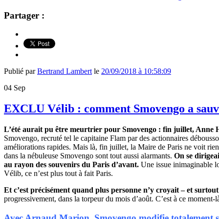
Partager :
Publié par
Bertrand Lambert
le
20/09/2018 à 10:58:09
04
Sep
EXCLU Vélib : comment Smovengo a sauvé s
L’été aurait pu être meurtrier pour Smovengo : fin juillet, Anne H
Smovengo, recruté tel le capitaine Flam par des actionnaires déboussol
améliorations rapides. Mais là, fin juillet, la Maire de Paris ne voit rien
dans la nébuleuse Smovengo sont tout aussi alarmants.
On se dirigeai
au rayon des souvenirs du Paris d’avant.
Une issue inimaginable lo
Vélib, ce n’est plus tout à fait Paris.
Et c’est précisément quand plus personne n’y croyait – et surtout pa
progressivement, dans la torpeur du mois d’août. C’est à ce moment-
Avec Arnaud Marion, Smovengo modifie totalement sa