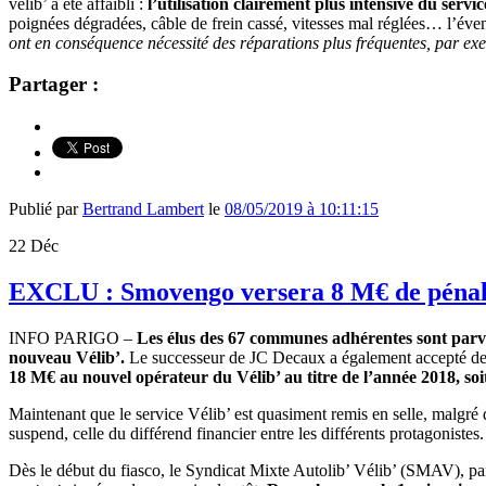
vélib’ a été affaibli :
l’utilisation clairement plus intensive du serv
poignées dégradées, câble de frein cassé, vitesses mal réglées… l’évent
ont en conséquence nécessité des réparations plus fréquentes, par exe
Partager :
Publié par
Bertrand Lambert
le
08/05/2019 à 10:11:15
22
Déc
EXCLU : Smovengo versera 8 M€ de pénalit
INFO PARIGO –
Les élus des 67 communes adhérentes sont parv
nouveau Vélib’.
Le successeur de JC Decaux a également accepté de ré
18 M€ au nouvel opérateur du Vélib’ au titre de l’année 2018, soi
Maintenant que le service Vélib’ est quasiment remis en selle, malgré 
suspend, celle du différend financier entre les différents protagonistes.
Dès le début du fiasco, le Syndicat Mixte Autolib’ Vélib’ (SMAV), par