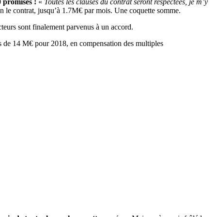
0 promises !
«
Toutes les clauses du contrat seront respectées, je m’y
lon le contrat, jusqu’à 1.7M€ par mois. Une coquette somme.
cteurs sont finalement parvenus à un accord.
is de 14 M€ pour 2018, en compensation des multiples