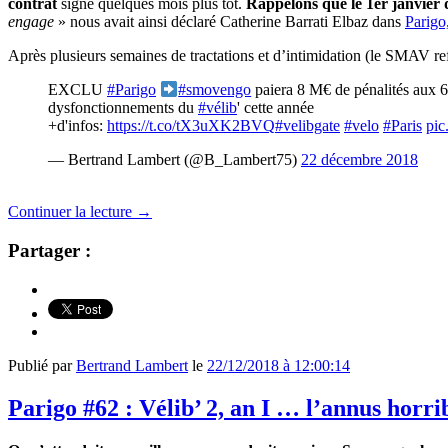
contrat
signé quelques mois plus tôt.
Rappelons que le 1er janvier d
engage
» nous avait ainsi déclaré Catherine Barrati Elbaz dans
Parigo
Après plusieurs semaines de tractations et d’intimidation (le SMAV re
EXCLU
#Parigo
#smovengo
paiera 8 M€ de pénalités aux 6
dysfonctionnements du
#vélib
' cette année
+d'infos:
https://t.co/tX3uXK2BVQ
#velibgate
#velo
#Paris
pi
— Bertrand Lambert (@B_Lambert75)
22 décembre 2018
Continuer la lecture
→
Partager :
Publié par
Bertrand Lambert
le
22/12/2018 à 12:00:14
Parigo #62 : Vélib’ 2, an I … l’annus horrib