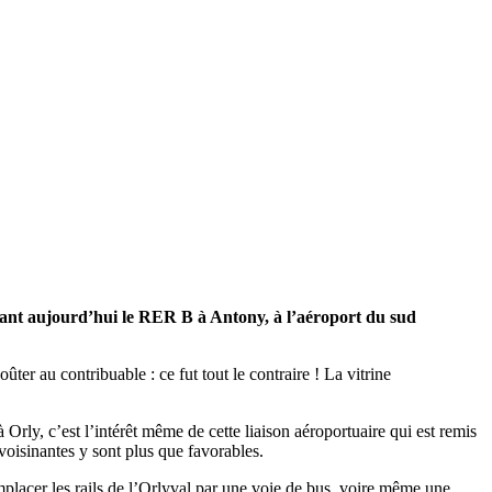
eliant aujourd’hui le RER B à Antony, à l’aéroport du sud
ter au contribuable : ce fut tout le contraire ! La vitrine
ly, c’est l’intérêt même de cette liaison aéroportuaire qui est remis
isinantes y sont plus que favorables.
emplacer les rails de l’Orlyval par une voie de bus, voire même une