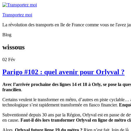
Transportez moi
La révolution des transports en Ile de France comme vous ne l'avez ja
Blog
wissous
02
Fév
Parigo #102 : quel avenir pour Orlyval ?
Avec l’arrivée prochaine des lignes 14 et 18 à Orly, se pose la q
francilien
.
Certains veulent le transformer en métro, d’autres en piste cyclable… al
technologique s’est rapidement transformée en fiasco financier.
Enquêt
Subventionné depuis 30 ans par la Région, Orlyval est en passe de dev
en cause.
Faut-il dès lors transformer Orlyval en ligne de métro cla
Alors,
Orlyval future ligne 19 du métro ?
Rien n’est fait, loin de l