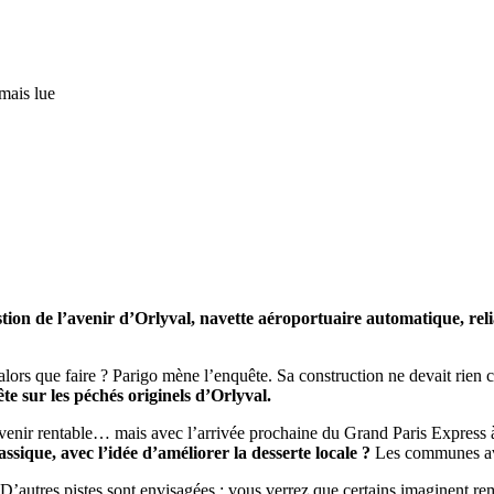
mais lue
uestion de l’avenir d’Orlyval, navette aéroportuaire automatique, r
ors que faire ? Parigo mène l’enquête. Sa construction ne devait rien coû
e sur les péchés originels d’Orlyval.
enir rentable… mais avec l’arrivée prochaine du Grand Paris Express à Or
ssique, avec l’idée d’améliorer la desserte locale ?
Les communes avo
à. D’autres pistes sont envisagées : vous verrez que certains imaginent r