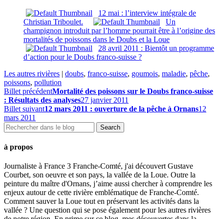
12 mai : l’interview intégrale de
Christian Triboulet.
Un
champignon introduit par l’homme pourrait être à l’origine des
mortalités de poissons dans le Doubs et la Loue
28 avril 2011 : Bientôt un programme
d’action pour le Doubs franco-suisse ?
Les autres rivières
|
doubs
,
franco-suisse
,
goumois
,
maladie
,
pêche
,
poissons
,
pollution
Billet précédent
Mortalité des poissons sur le Doubs franco-suisse
: Résultats des analyses
27 janvier 2011
Billet suivant
12 mars 2011 : ouverture de la pêche à Ornans
12
mars 2011
à propos
Journaliste à France 3 Franche-Comté, j'ai découvert Gustave
Courbet, son oeuvre et son pays, la vallée de la Loue. Outre la
peinture du maître d'Ornans, j’aime aussi chercher à comprendre les
enjeux autour de cette rivière emblématique de Franche-Comté.
Comment sauver la Loue tout en préservant les activités dans la
vallée ? Une question qui se pose également pour les autres rivières
de notre région. En prime sur ce blog, mes découvertes dans la