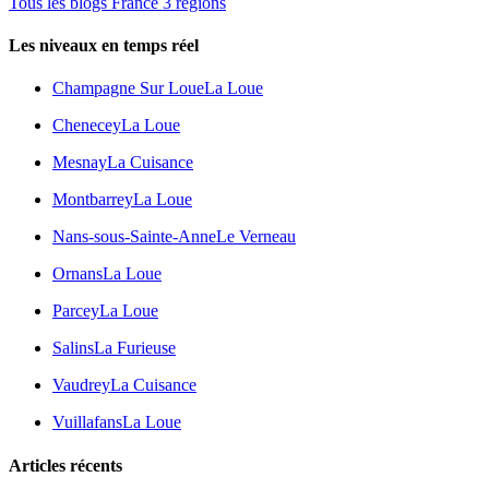
Tous les blogs France 3 régions
Les niveaux en temps réel
Champagne Sur Loue
La Loue
Chenecey
La Loue
Mesnay
La Cuisance
Montbarrey
La Loue
Nans-sous-Sainte-Anne
Le Verneau
Ornans
La Loue
Parcey
La Loue
Salins
La Furieuse
Vaudrey
La Cuisance
Vuillafans
La Loue
Articles récents