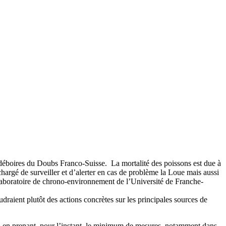
ers déboires du Doubs Franco-Suisse. La mortalité des poissons est due à
hargé de surveiller et d’alerter en cas de problème la Loue mais aussi
aboratoire de chrono-environnement de l’Université de Franche-
aient plutôt des actions concrètes sur les principales sources de
… en prenant, pour l’instant, le minimum de mesures, notamment dans