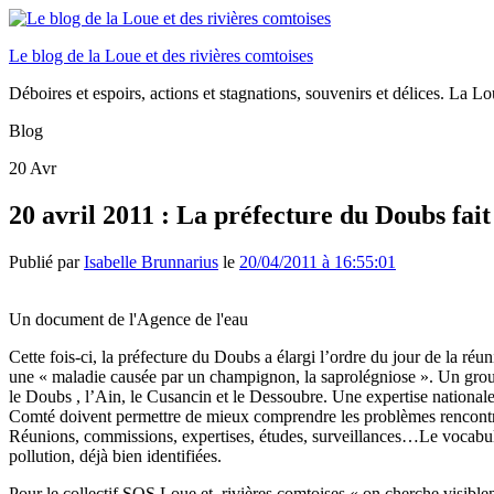
Le blog de la Loue et des rivières comtoises
Déboires et espoirs, actions et stagnations, souvenirs et délices. La Loue
Blog
20
Avr
20 avril 2011 : La préfecture du Doubs fait 
Publié par
Isabelle Brunnarius
le
20/04/2011 à 16:55:01
Un document de l'Agence de l'eau
Cette fois-ci, la préfecture du Doubs a élargi l’ordre du jour de la ré
une « maladie causée par un champignon, la saprolégniose ». Un groupe 
le Doubs , l’Ain, le Cusancin et le Dessoubre. Une expertise nation
Comté doivent permettre de mieux comprendre les problèmes rencontré
Réunions, commissions, expertises, études, surveillances…Le vocabula
pollution, déjà bien identifiées.
Pour le collectif SOS Loue et rivières comtoises « on cherche visibl