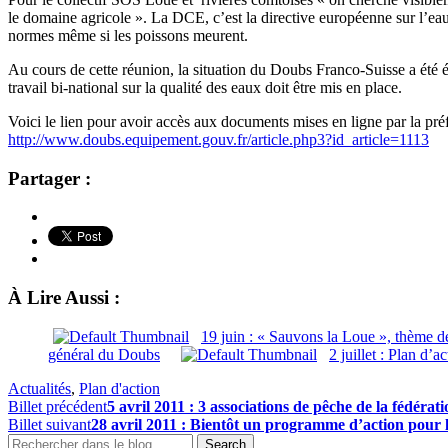
le domaine agricole ». La DCE, c’est la directive européenne sur l’eau
normes même si les poissons meurent.
Au cours de cette réunion, la situation du Doubs Franco-Suisse a été 
travail bi-national sur la qualité des eaux doit être mis en place.
Voici le lien pour avoir accès aux documents mises en ligne par la pr
http://www.doubs.equipement.gouv.fr/article.php3?id_article=1113
Partager :
À Lire Aussi :
19 juin : « Sauvons la Loue », thème 
général du Doubs
2 juillet : Plan d’
Actualités
,
Plan d'action
Billet précédent
5 avril 2011 : 3 associations de pêche de la fédérat
Billet suivant
28 avril 2011 : Bientôt un programme d’action pour 