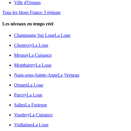
Ville d'Ornans
Tous les blogs France 3 régions
Les niveaux en temps réel
Champagne Sur Loue
La Loue
Chenecey
La Loue
Mesnay
La Cuisance
Montbarrey
La Loue
Nans-sous-Sainte-Anne
Le Verneau
Ornans
La Loue
Parcey
La Loue
Salins
La Furieuse
Vaudrey
La Cuisance
Vuillafans
La Loue