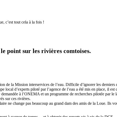
, c’est tout cela à la fois !
le point sur les rivières comtoises.
union de la Mission interservices de l’eau. Difficile d’ignorer les derni
local d’experts piloté par l’agence de l’eau a été mis en place, il est c
ale demandée à l’ONEMA et un programme de recherches pilotée par le l
s sur ces rivières.
ire ne change pas beaucoup au grand dam des amis de la Loue. Ils voudr
ement à gagner du temps….et à obtenir des reports vis à vis de la DCE