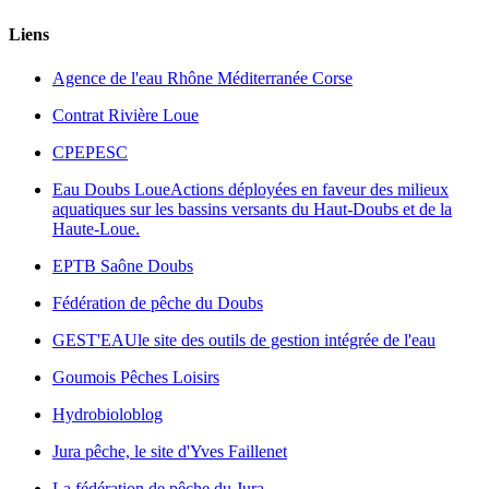
Liens
Agence de l'eau Rhône Méditerranée Corse
Contrat Rivière Loue
CPEPESC
Eau Doubs Loue
Actions déployées en faveur des milieux
aquatiques sur les bassins versants du Haut-Doubs et de la
Haute-Loue.
EPTB Saône Doubs
Fédération de pêche du Doubs
GEST'EAU
le site des outils de gestion intégrée de l'eau
Goumois Pêches Loisirs
Hydrobioloblog
Jura pêche, le site d'Yves Faillenet
La fédération de pêche du Jura