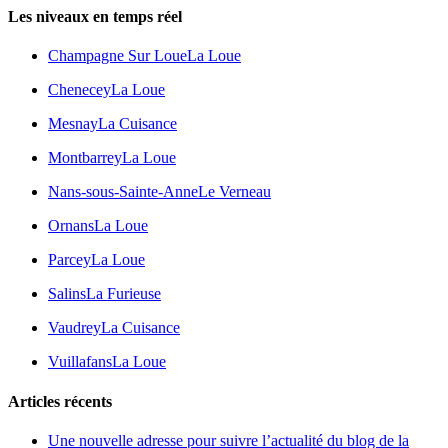
Les niveaux en temps réel
Champagne Sur Loue
La Loue
Chenecey
La Loue
Mesnay
La Cuisance
Montbarrey
La Loue
Nans-sous-Sainte-Anne
Le Verneau
Ornans
La Loue
Parcey
La Loue
Salins
La Furieuse
Vaudrey
La Cuisance
Vuillafans
La Loue
Articles récents
Une nouvelle adresse pour suivre l’actualité du blog de la