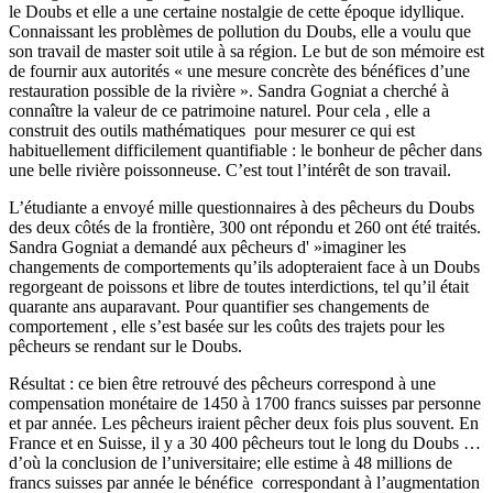
le Doubs et elle a une certaine nostalgie de cette époque idyllique.
Connaissant les problèmes de pollution du Doubs, elle a voulu que
son travail de master soit utile à sa région. Le but de son mémoire est
de fournir aux autorités « une mesure concrète des bénéfices d’une
restauration possible de la rivière ». Sandra Gogniat a cherché à
connaître la valeur de ce patrimoine naturel. Pour cela , elle a
construit des outils mathématiques pour mesurer ce qui est
habituellement difficilement quantifiable : le bonheur de pêcher dans
une belle rivière poissonneuse. C’est tout l’intérêt de son travail.
L’étudiante a envoyé mille questionnaires à des pêcheurs du Doubs
des deux côtés de la frontière, 300 ont répondu et 260 ont été traités.
Sandra Gogniat a demandé aux pêcheurs d' »imaginer les
changements de comportements qu’ils adopteraient face à un Doubs
regorgeant de poissons et libre de toutes interdictions, tel qu’il était
quarante ans auparavant. Pour quantifier ses changements de
comportement , elle s’est basée sur les coûts des trajets pour les
pêcheurs se rendant sur le Doubs.
Résultat : ce bien être retrouvé des pêcheurs correspond à une
compensation monétaire de 1450 à 1700 francs suisses par personne
et par année. Les pêcheurs iraient pêcher deux fois plus souvent. En
France et en Suisse, il y a 30 400 pêcheurs tout le long du Doubs …
d’où la conclusion de l’universitaire; elle estime à 48 millions de
francs suisses par année le bénéfice correspondant à l’augmentation