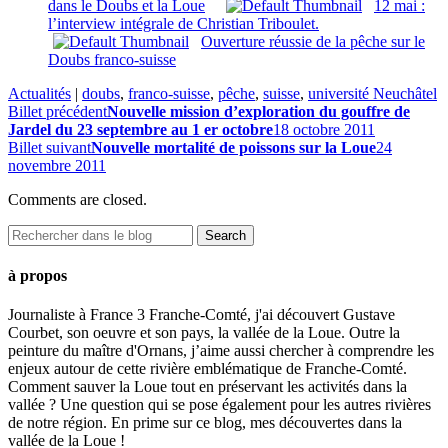
dans le Doubs et la Loue
12 mai :
l’interview intégrale de Christian Triboulet.
Ouverture réussie de la pêche sur le
Doubs franco-suisse
Actualités
|
doubs
,
franco-suisse
,
pêche
,
suisse
,
université Neuchâtel
Billet précédent
Nouvelle mission d’exploration du gouffre de
Jardel du 23 septembre au 1 er octobre
18 octobre 2011
Billet suivant
Nouvelle mortalité de poissons sur la Loue
24
novembre 2011
Comments are closed.
à propos
Journaliste à France 3 Franche-Comté, j'ai découvert Gustave
Courbet, son oeuvre et son pays, la vallée de la Loue. Outre la
peinture du maître d'Ornans, j’aime aussi chercher à comprendre les
enjeux autour de cette rivière emblématique de Franche-Comté.
Comment sauver la Loue tout en préservant les activités dans la
vallée ? Une question qui se pose également pour les autres rivières
de notre région. En prime sur ce blog, mes découvertes dans la
vallée de la Loue !