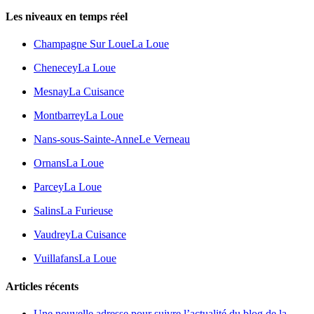
Les niveaux en temps réel
Champagne Sur Loue
La Loue
Chenecey
La Loue
Mesnay
La Cuisance
Montbarrey
La Loue
Nans-sous-Sainte-Anne
Le Verneau
Ornans
La Loue
Parcey
La Loue
Salins
La Furieuse
Vaudrey
La Cuisance
Vuillafans
La Loue
Articles récents
Une nouvelle adresse pour suivre l’actualité du blog de la