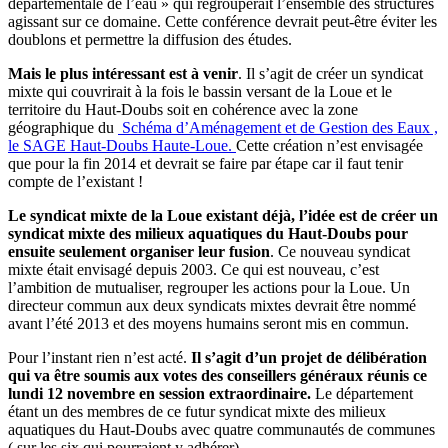
départementale de l’eau » qui regrouperait l’ensemble des structures
agissant sur ce domaine. Cette conférence devrait peut-être éviter les
doublons et permettre la diffusion des études.
Mais le plus intéressant est à venir
. Il s’agit de créer un syndicat
mixte qui couvrirait à la fois le bassin versant de la Loue et le
territoire du Haut-Doubs soit en cohérence avec la zone
géographique du
Schéma d’Aménagement et de Gestion des Eaux ,
le SAGE Haut-Doubs Haute-Loue.
Cette création n’est envisagée
que pour la fin 2014 et devrait se faire par étape car il faut tenir
compte de l’existant !
Le syndicat mixte de la Loue existant déjà, l’idée est de créer un
syndicat mixte des milieux aquatiques du Haut-Doubs pour
ensuite seulement organiser leur fusion
. Ce nouveau syndicat
mixte était envisagé depuis 2003. Ce qui est nouveau, c’est
l’ambition de mutualiser, regrouper les actions pour la Loue. Un
directeur commun aux deux syndicats mixtes devrait être nommé
avant l’été 2013 et des moyens humains seront mis en commun.
Pour l’instant rien n’est acté.
Il s’agit d’un projet de délibération
qui va être soumis aux votes des conseillers généraux réunis ce
lundi 12 novembre en session extraordinaire.
Le département
étant un des membres de ce futur syndicat mixte des milieux
aquatiques du Haut-Doubs avec quatre communautés de communes
( sur les six qui pourraient y adhérer).