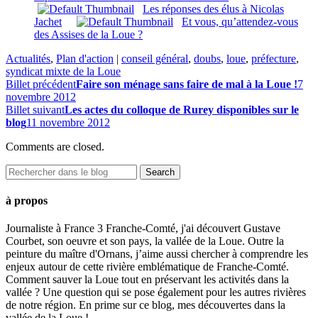
Les réponses des élus à Nicolas
Jachet
Et vous, qu’attendez-vous
des Assises de la Loue ?
Actualités
,
Plan d'action
|
conseil général
,
doubs
,
loue
,
préfecture
,
syndicat mixte de la Loue
Billet précédent
Faire son ménage sans faire de mal à la Loue !
7
novembre 2012
Billet suivant
Les actes du colloque de Rurey disponibles sur le
blog
11 novembre 2012
Comments are closed.
à propos
Journaliste à France 3 Franche-Comté, j'ai découvert Gustave
Courbet, son oeuvre et son pays, la vallée de la Loue. Outre la
peinture du maître d'Ornans, j’aime aussi chercher à comprendre les
enjeux autour de cette rivière emblématique de Franche-Comté.
Comment sauver la Loue tout en préservant les activités dans la
vallée ? Une question qui se pose également pour les autres rivières
de notre région. En prime sur ce blog, mes découvertes dans la
vallée de la Loue !