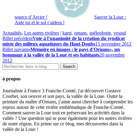
source d’Arcier !
Sauver la Loue :
Aide toi et le sol t’aidera !
Actualités
,
Les autres rivières
|
karst
,
ornans
,
spéleologie
,
vesoul
Billet précédent
Vote à l’unanimité de la création du syndicat
mixte des milieux aquatiques du Haut-Doubs
15 novembre 2012
Billet suivant
«Mémoire en images : le pays d’Ornans», un
hommage à la vallée de la Loue et ses habitants
20 novembre
2012
à propos
Journaliste à France 3 Franche-Comté, j'ai découvert Gustave
Courbet, son oeuvre et son pays, la vallée de la Loue. Outre la
peinture du maître d'Ornans, j’aime aussi chercher à comprendre les
enjeux autour de cette rivière emblématique de Franche-Comté.
Comment sauver la Loue tout en préservant les activités dans la
vallée ? Une question qui se pose également pour les autres rivières
de notre région. En prime sur ce blog, mes découvertes dans la
vallée de la Loue !