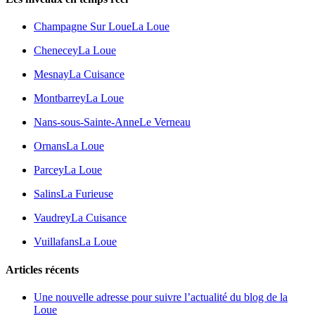
Champagne Sur Loue
La Loue
Chenecey
La Loue
Mesnay
La Cuisance
Montbarrey
La Loue
Nans-sous-Sainte-Anne
Le Verneau
Ornans
La Loue
Parcey
La Loue
Salins
La Furieuse
Vaudrey
La Cuisance
Vuillafans
La Loue
Articles récents
Une nouvelle adresse pour suivre l’actualité du blog de la
Loue