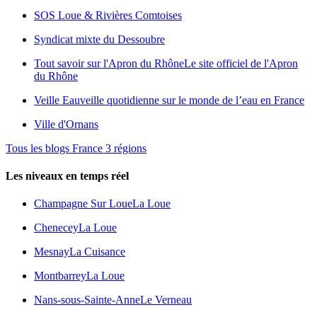
SOS Loue & Rivières Comtoises
Syndicat mixte du Dessoubre
Tout savoir sur l'Apron du Rhône
Le site officiel de l'Apron
du Rhône
Veille Eau
veille quotidienne sur le monde de l’eau en France
Ville d'Ornans
Tous les blogs France 3 régions
Les niveaux en temps réel
Champagne Sur Loue
La Loue
Chenecey
La Loue
Mesnay
La Cuisance
Montbarrey
La Loue
Nans-sous-Sainte-Anne
Le Verneau