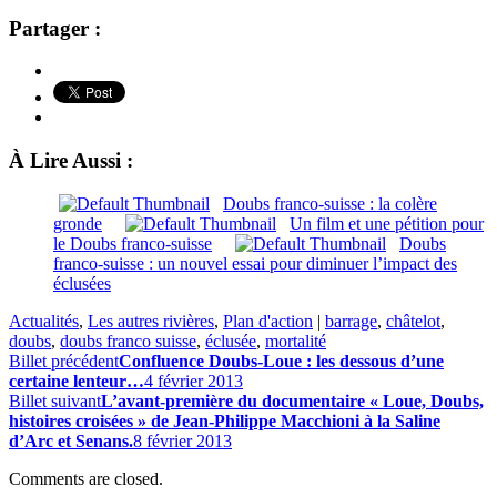
Partager :
À Lire Aussi :
Doubs franco-suisse : la colère
gronde
Un film et une pétition pour
le Doubs franco-suisse
Doubs
franco-suisse : un nouvel essai pour diminuer l’impact des
éclusées
Actualités
,
Les autres rivières
,
Plan d'action
|
barrage
,
châtelot
,
doubs
,
doubs franco suisse
,
éclusée
,
mortalité
Billet précédent
Confluence Doubs-Loue : les dessous d’une
certaine lenteur…
4 février 2013
Billet suivant
L’avant-première du documentaire « Loue, Doubs,
histoires croisées » de Jean-Philippe Macchioni à la Saline
d’Arc et Senans.
8 février 2013
Comments are closed.