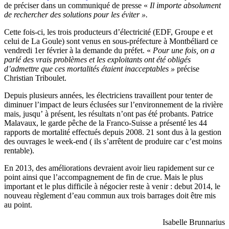
de préciser dans un communiqué de presse «
Il importe absolument
de rechercher des solutions pour les éviter ».
Cette fois-ci, les trois producteurs d’électricité (EDF, Groupe e et
celui de La Goule) sont venus en sous-préfecture à Montbéliard ce
vendredi 1er février à la demande du préfet. «
Pour une fois, on a
parlé des vrais problèmes et les exploitants ont été obligés
d’admettre que ces mortalités étaient inacceptables »
précise
Christian Triboulet.
Depuis plusieurs années, les électriciens travaillent pour tenter de
diminuer l’impact de leurs éclusées sur l’environnement de la rivière
mais, jusqu’ à présent, les résultats n’ont pas été probants. Patrice
Malavaux, le garde pêche de la Franco-Suisse a présenté les 44
rapports de mortalité effectués depuis 2008. 21 sont dus à la gestion
des ouvrages le week-end ( ils s’arrêtent de produire car c’est moins
rentable).
En 2013, des améliorations devraient avoir lieu rapidement sur ce
point ainsi que l’accompagnement de fin de crue. Mais le plus
important et le plus difficile à négocier reste à venir : debut 2014, le
nouveau règlement d’eau commun aux trois barrages doit être mis
au point.
Isabelle Brunnarius