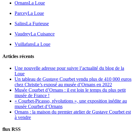
Ornans
La Loue
Parcey
La Loue
Salins
La Furieuse
Vaudrey
La Cuisance
Vuillafans
La Loue
Articles récents
Une nouvelle adresse pour suivre l’actualité du blog de la
Loue
Un tableau de Gustave Courbet vendu plus de 410 000 euros
chez Christie’s exposé au musée d’Ornans en 2022
Musée Courbet d’Ornans : il est loin le temps du plus petit
musée de France !
« Courbet-Picasso, révolutions », une exposition inédite au
musée Courbet d’Ornans
Ornans : la maison du premier atelier de Gustave Courbet est
à vendre
flux RSS